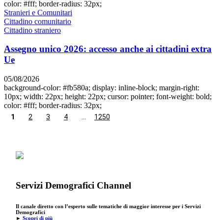
color: #fff; border-radius: 32px;
Stranieri e Comunitari
Cittadino comunitario
Cittadino straniero
Assegno unico 2026: accesso anche ai cittadini extra
Ue
05/08/2026
background-color: #fb580a; display: inline-block; margin-right:
10px; width: 22px; height: 22px; cursor: pointer; font-weight: bold;
color: #fff; border-radius: 32px;
1
2
3
4
…
1250
Servizi Demografici Channel
Il canale diretto con l’esperto sulle tematiche di maggior interesse per i Servizi
Demografici
►
Scopri di più