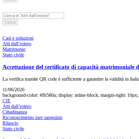
Accesso agli atti e Privacy
Stranieri e Comunitari
I
Personale
Documentazione amministr
L
Cerca
Enti locali
Statistica e Leva
Casi e soluzioni
Amministrazione digitale
Atti dall’estero
Matrimonio
Stato civile
Accesso agli atti e Privacy
Accettazione del certificato di capacità matrimoniale d
Personale
La verifica tramite QR code è sufficiente a garantire la validità in Ita
Enti locali
11/06/2026
background-color: #fb580a; display: inline-block; margin-right: 10px; w
CIE
Atti dall’estero
Cittadinanza
Riconoscimento iure sanguinis
Rilascio
Stato civile