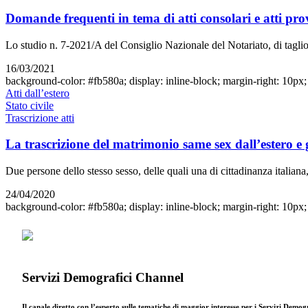
Domande frequenti in tema di atti consolari e atti prov
Lo studio n. 7-2021/A del Consiglio Nazionale del Notariato, di taglio 
16/03/2021
background-color: #fb580a; display: inline-block; margin-right: 10px; w
Atti dall’estero
Stato civile
Trascrizione atti
La trascrizione del matrimonio same sex dall’estero e g
Due persone dello stesso sesso, delle quali una di cittadinanza italian
24/04/2020
background-color: #fb580a; display: inline-block; margin-right: 10px; w
Servizi Demografici Channel
Il canale diretto con l’esperto sulle tematiche di maggior interesse per i Servizi Demog