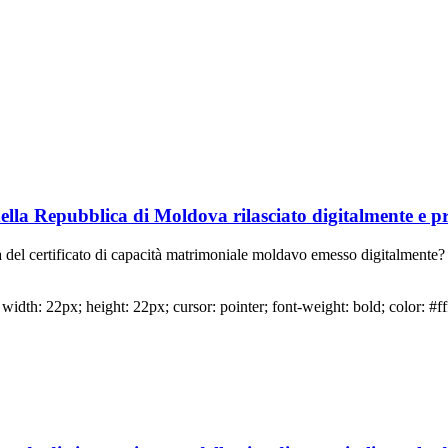
 codici
ativa
egge 241
ella Repubblica di Moldova rilasciato digitalmente e pri
lia del certificato di capacità matrimoniale moldavo emesso digitalmente?
idth: 22px; height: 22px; cursor: pointer; font-weight: bold; color: #ff