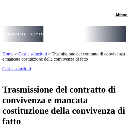
Vai
al
contenuto
Abbon
I più cercati
Lorem ipsum dolor sit amet consectetur
Lorem ipsum dolor sit amet consectetur
In evidenza
Come fare per …
La cittadinanza dopo la legge 74/2025
I
I più cercati
Home
>
Casi e soluzioni
>
Trasmissione del contratto di convivenza
Lorem ipsum dolor sit amet consectetur
e mancata costituzione della convivenza di fatto
Lorem ipsum dolor sit amet consectetur
Casi e soluzioni
Trasmissione del contratto di
convivenza e mancata
costituzione della convivenza di
fatto