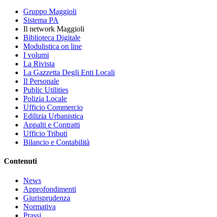
Gruppo Maggioli
Sistema PA
Il network Maggioli
Biblioteca Digitale
Modulistica on line
I volumi
La Rivista
La Gazzetta Degli Enti Locali
Il Personale
Public Utilities
Polizia Locale
Ufficio Commercio
Edilizia Urbanistica
Appalti e Contratti
Ufficio Tributi
Bilancio e Contabilità
Contenuti
News
Approfondimenti
Giurisprudenza
Normativa
Prassi