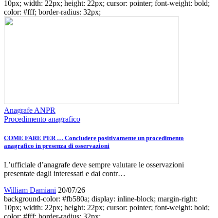
10px; width: 22px; height: 22px; cursor: pointer; font-weight: bold;
color: #fff; border-radius: 32px;
Anagrafe ANPR
Procedimento anagrafico
COME FARE PER … Concludere positivamente un procedimento
anagrafico in presenza di osservazioni
L’ufficiale d’anagrafe deve sempre valutare le osservazioni
presentate dagli interessati e dai contr…
William Damiani
20/07/26
background-color: #fb580a; display: inline-block; margin-right:
10px; width: 22px; height: 22px; cursor: pointer; font-weight: bold;
color: #fff; border-radius: 32px;