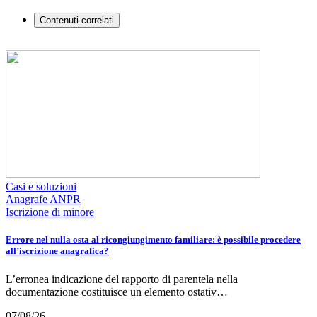
Contenuti correlati
Casi e soluzioni
Anagrafe ANPR
Iscrizione di minore
Errore nel nulla osta al ricongiungimento familiare: è possibile procedere
all’iscrizione anagrafica?
L’erronea indicazione del rapporto di parentela nella
documentazione costituisce un elemento ostativ…
07/08/26