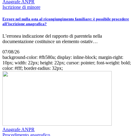
Anagrafe ANPR
Iscrizione di minore
Errore nel nulla osta al ricongiungimento familiare: è possibile procedere
all’iscrizione anagrafica?
L’erronea indicazione del rapporto di parentela nella
documentazione costituisce un elemento ostativ…
07/08/26
background-color: #fb580a; display: inline-block; margin-right:
10px; width: 22px; height: 22px; cursor: pointer; font-weight: bold;
color: #fff; border-radius: 32px;
Anagrafe ANPR
Procedimento anagrafico