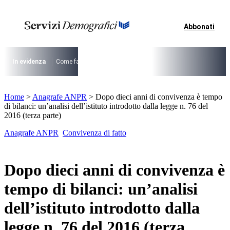
Vai
al
contenuto
Abbonati
I più cercati
Lorem ipsum dolor sit amet consectetur
Lorem ipsum dolor sit amet consectetur
In evidenza
Come fare per …
La cittadinanza dopo la legge 74/2025
I
I più cercati
Home
>
Anagrafe ANPR
>
Dopo dieci anni di convivenza è tempo
Lorem ipsum dolor sit amet consectetur
di bilanci: un’analisi dell’istituto introdotto dalla legge n. 76 del
Lorem ipsum dolor sit amet consectetur
2016 (terza parte)
Anagrafe ANPR
Convivenza di fatto
Dopo dieci anni di convivenza è
tempo di bilanci: un’analisi
dell’istituto introdotto dalla
legge n. 76 del 2016 (terza