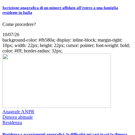
Iscrizione anagrafica di un minore affidato all’estero a una famiglia
residente in Italia
Come procedere?
10/07/26
background-color: #fb580a; display: inline-block; margin-right:
10px; width: 22px; height: 22px; cursor: pointer; font-weight: bold;
color: #fff; border-radius: 32px;
Anagrafe ANPR
Dimora abituale
Residenza
Residenza e accertamenti anagrafici: le difficoltà nei casi in cui la dimora