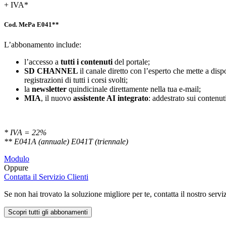
+ IVA*
Cod. MePa E041**
L’abbonamento include:
l’accesso a
tutti i contenuti
del portale;
SD
CHANNEL
il canale diretto con l’esperto che mette a di
registrazioni di tutti i corsi svolti;
la
newsletter
quindicinale direttamente nella tua e-mail;
MIA
, il nuovo
assistente AI integrato
: addestrato sui contenuti
* IVA = 22%
** E041A (annuale) E041T (triennale)
Modulo
Oppure
Contatta il Servizio Clienti
Se non hai trovato la soluzione migliore per te, contatta il nostro servi
Scopri tutti gli abbonamenti