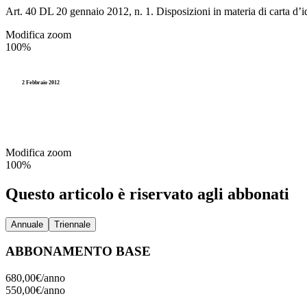
Accesso agli atti e Privacy
Art. 40 DL 20 gennaio 2012, n. 1. Disposizioni in materia di carta d’i
Elettorale
P
Personale
Modifica zoom
100%
Stranieri e Comunitari
I
Enti locali
Documentazione amministr
L
2 Febbraio 2012
Statistica e Leva
Amministrazione digitale
Modifica zoom
Accesso agli atti e Privacy
100%
Personale
Questo articolo è riservato agli abbonati
Enti locali
Annuale
Triennale
ABBONAMENTO BASE
680,00€/
anno
550,00€/
anno