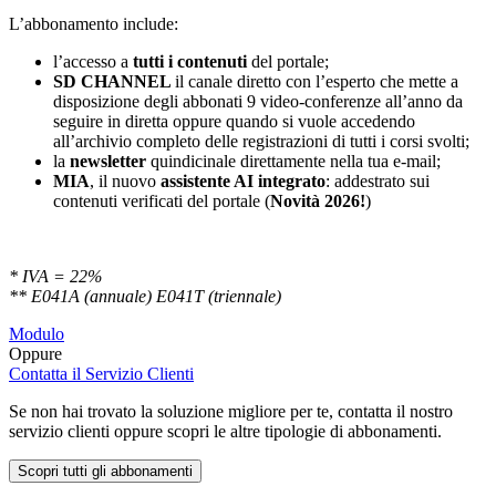
L’abbonamento include:
l’accesso a
tutti i contenuti
del portale;
SD
CHANNEL
il canale diretto con l’esperto che mette a
disposizione degli abbonati 9 video-conferenze all’anno da
seguire in diretta oppure quando si vuole accedendo
all’archivio completo delle registrazioni di tutti i corsi svolti;
la
newsletter
quindicinale direttamente nella tua e-mail;
MIA
, il nuovo
assistente AI integrato
: addestrato sui
contenuti verificati del portale (
Novità 2026!
)
* IVA = 22%
** E041A (annuale) E041T (triennale)
Modulo
Oppure
Contatta il Servizio Clienti
Se non hai trovato la soluzione migliore per te, contatta il nostro
servizio clienti oppure scopri le altre tipologie di abbonamenti.
Scopri tutti gli abbonamenti