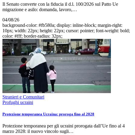
Il Senato converte con la fiducia il d.l. 100/2026 sul Patto Ue
migrazione e asilo: domanda, lavoro,…
04/08/26
background-color: #fb580a; display: inline-block; margin-right:
10px; width: 22px; height: 22px; cursor: pointer; font-weight: bold;
color: #fff; border-radius: 32px;
Stranieri e Comunitari
Profughi ucraini
Protezione temporanea Ucraina: proroga fino al 2028
Protezione temporanea per gli ucraini prorogata dall’Ue fino al 4
marzo 2028: il nuovo vincolo sugli…