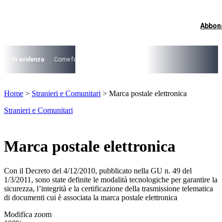
Vai
al
contenuto
Abbon
I più cercati
Lorem ipsum dolor sit amet consectetur
Lorem ipsum dolor sit amet consectetur
In evidenza
Come fare per …
La cittadinanza dopo la legge 74/2025
I
I più cercati
Home
>
Stranieri e Comunitari
>
Marca postale elettronica
Lorem ipsum dolor sit amet consectetur
Lorem ipsum dolor sit amet consectetur
Stranieri e Comunitari
Marca postale elettronica
Con il Decreto del 4/12/2010, pubblicato nella GU n. 49 del
1/3/2011, sono state definite le modalità tecnologiche per garantire la
sicurezza, l’integrità e la certificazione della trasmissione telematica
di documenti cui è associata la marca postale elettronica
Modifica zoom