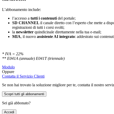
L’abbonamento include:
l’accesso a
tutti i contenuti
del portale;
SD
CHANNEL
il canale diretto con l’esperto che mette a di
registrazioni di tutti i corsi svolti;
la
newsletter
quindicinale direttamente nella tua e-mail;
MIA
, il nuovo
assistente AI integrato
: addestrato sui contenuti
* IVA = 22%
** E041A (annuale) E041T (triennale)
Modulo
Oppure
Contatta il Servizio Clienti
Se non hai trovato la soluzione migliore per te, contatta il nostro servi
Scopri tutti gli abbonamenti
Sei già abbonato?
Accedi