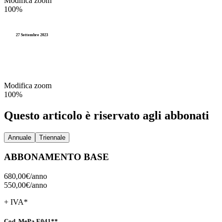
Modifica zoom
Accesso agli atti e Privacy
100%
Stranieri e Comunitari
I
Personale
Documentazione amministr
L
27 Settembre 2023
Enti locali
Statistica e Leva
Amministrazione digitale
Modifica zoom
Accesso agli atti e Privacy
100%
Personale
Questo articolo è riservato agli abbonati
Enti locali
Annuale
Triennale
ABBONAMENTO BASE
680,00€/
anno
550,00€/
anno
+ IVA*
Cod. MePa E041**