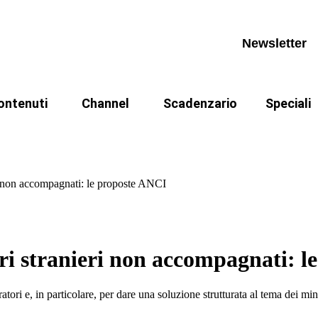
ews
Calendario appuntamenti
La cittad
pprofondimenti
Archivio videocorsi
Archivio n
Newsletter
book
ANPR
iurisprudenza
CIE
ontenuti
Channel
Scadenzario
Speciali
ormativa
Referendu
ews
Calendario appuntamenti
La cittad
dinanza dopo la legge 74/2025
I Fondamentali
Casi
rassi
pprofondimenti
Archivio videocorsi
Archivio n
odcast
ri non accompagnati: le proposte ANCI
book
ANPR
 codici
iurisprudenza
CIE
ativa
egge 241
ormativa
Referendu
ori stranieri non accompagnati: 
rassi
tori e, in particolare, per dare una soluzione strutturata al tema dei mi
odcast