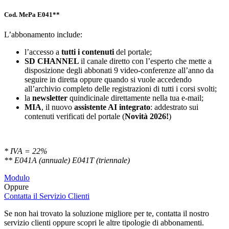
Cod. MePa E041**
L’abbonamento include:
l’accesso a
tutti i contenuti
del portale;
SD
CHANNEL
il canale diretto con l’esperto che mette a
disposizione degli abbonati 9 video-conferenze all’anno da
seguire in diretta oppure quando si vuole accedendo
all’archivio completo delle registrazioni di tutti i corsi svolti;
la
newsletter
quindicinale direttamente nella tua e-mail;
MIA
, il nuovo
assistente AI integrato
: addestrato sui
contenuti verificati del portale (
Novità 2026!
)
* IVA = 22%
** E041A (annuale) E041T (triennale)
Modulo
Oppure
Contatta il Servizio Clienti
Se non hai trovato la soluzione migliore per te, contatta il nostro
servizio clienti oppure scopri le altre tipologie di abbonamenti.