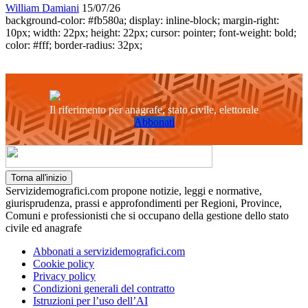
William Damiani
15/07/26
background-color: #fb580a; display: inline-block; margin-right:
10px; width: 22px; height: 22px; cursor: pointer; font-weight: bold;
color: #fff; border-radius: 32px;
Il riferimento per anagrafe, stato civile, elettorale
Abbonati
Torna all'inizio
Servizidemografici.com propone notizie, leggi e normative,
giurisprudenza, prassi e approfondimenti per Regioni, Province,
Comuni e professionisti che si occupano della gestione dello stato
civile ed anagrafe
Abbonati a servizidemografici.com
Cookie policy
Privacy policy
Condizioni generali del contratto
Istruzioni per l’uso dell’AI