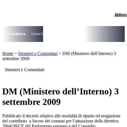
Vai
al
contenuto
Abbon
I più cercati
Lorem ipsum dolor sit amet consectetur
Lorem ipsum dolor sit amet consectetur
In evidenza
Come fare per …
La cittadinanza dopo la legge 74/2025
I
I più cercati
Home
>
Stranieri e Comunitari
>
DM (Ministero dell’Interno) 3
Lorem ipsum dolor sit amet consectetur
settembre 2009
Lorem ipsum dolor sit amet consectetur
Stranieri e Comunitari
DM (Ministero dell’Interno) 3
settembre 2009
Pubblicato il decreto relativo alle modalità di riparto ed erogazione
del contributo a favore dei comuni per l’attuazione della direttiva
2004/38/CE del Parlamento europeo e del Consiglio