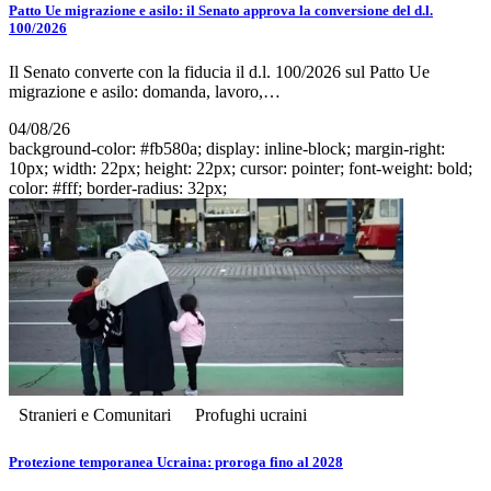
Patto Ue migrazione e asilo: il Senato approva la conversione del d.l.
100/2026
Il Senato converte con la fiducia il d.l. 100/2026 sul Patto Ue
migrazione e asilo: domanda, lavoro,…
04/08/26
background-color: #fb580a; display: inline-block; margin-right:
10px; width: 22px; height: 22px; cursor: pointer; font-weight: bold;
color: #fff; border-radius: 32px;
Stranieri e Comunitari
Profughi ucraini
Protezione temporanea Ucraina: proroga fino al 2028