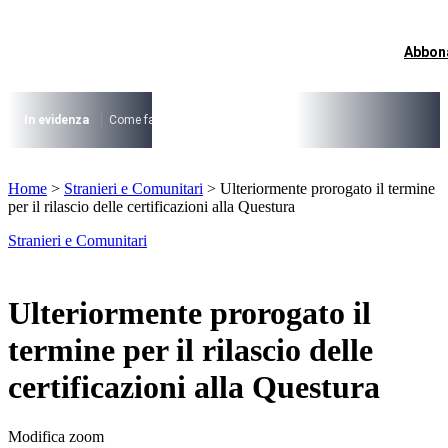
Vai
al
contenuto
Abbon
I più cercati
Lorem ipsum dolor sit amet consectetur
Lorem ipsum dolor sit amet consectetur
In evidenza
Come fare per …
La cittadinanza dopo la legge 74/2025
I
I più cercati
Home
>
Stranieri e Comunitari
>
Ulteriormente prorogato il termine
Lorem ipsum dolor sit amet consectetur
per il rilascio delle certificazioni alla Questura
Lorem ipsum dolor sit amet consectetur
Stranieri e Comunitari
Ulteriormente prorogato il
termine per il rilascio delle
certificazioni alla Questura
Modifica zoom