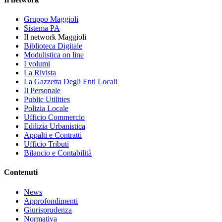
Gruppo Maggioli
Sistema PA
Il network Maggioli
Biblioteca Digitale
Modulistica on line
I volumi
La Rivista
La Gazzetta Degli Enti Locali
Il Personale
Public Utilities
Polizia Locale
Ufficio Commercio
Edilizia Urbanistica
Appalti e Contratti
Ufficio Tributi
Bilancio e Contabilità
Contenuti
News
Approfondimenti
Giurisprudenza
Normativa