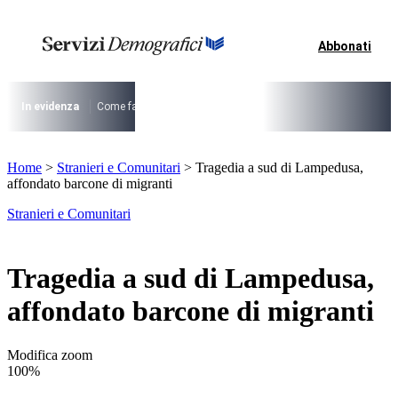
Vai
al
contenuto
Abbonati
I più cercati
Lorem ipsum dolor sit amet consectetur
Lorem ipsum dolor sit amet consectetur
In evidenza
Come fare per …
La cittadinanza dopo la legge 74/2025
I
I più cercati
Home
>
Stranieri e Comunitari
>
Tragedia a sud di Lampedusa,
Lorem ipsum dolor sit amet consectetur
affondato barcone di migranti
Lorem ipsum dolor sit amet consectetur
Stranieri e Comunitari
Tragedia a sud di Lampedusa,
affondato barcone di migranti
Modifica zoom
100%