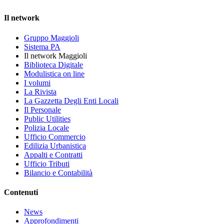
Il network
Gruppo Maggioli
Sistema PA
Il network Maggioli
Biblioteca Digitale
Modulistica on line
I volumi
La Rivista
La Gazzetta Degli Enti Locali
Il Personale
Public Utilities
Polizia Locale
Ufficio Commercio
Edilizia Urbanistica
Appalti e Contratti
Ufficio Tributi
Bilancio e Contabilità
Contenuti
News
Approfondimenti