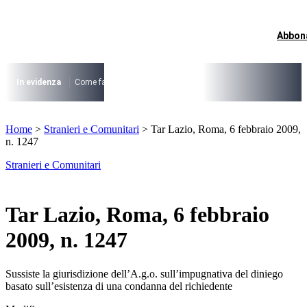
Vai
al
contenuto
Abbon
I più cercati
Lorem ipsum dolor sit amet consectetur
Lorem ipsum dolor sit amet consectetur
In evidenza
Come fare per …
La cittadinanza dopo la legge 74/2025
I
I più cercati
Home
>
Stranieri e Comunitari
>
Tar Lazio, Roma, 6 febbraio 2009,
Lorem ipsum dolor sit amet consectetur
n. 1247
Lorem ipsum dolor sit amet consectetur
Stranieri e Comunitari
Tar Lazio, Roma, 6 febbraio
2009, n. 1247
Sussiste la giurisdizione dell’A.g.o. sull’impugnativa del diniego
basato sull’esistenza di una condanna del richiedente