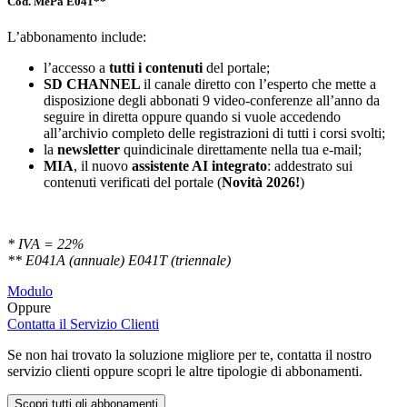
Cod. MePa E041**
L’abbonamento include:
l’accesso a
tutti i contenuti
del portale;
SD
CHANNEL
il canale diretto con l’esperto che mette a
disposizione degli abbonati 9 video-conferenze all’anno da
seguire in diretta oppure quando si vuole accedendo
all’archivio completo delle registrazioni di tutti i corsi svolti;
la
newsletter
quindicinale direttamente nella tua e-mail;
MIA
, il nuovo
assistente AI integrato
: addestrato sui
contenuti verificati del portale (
Novità 2026!
)
* IVA = 22%
** E041A (annuale) E041T (triennale)
Modulo
Oppure
Contatta il Servizio Clienti
Se non hai trovato la soluzione migliore per te, contatta il nostro
servizio clienti oppure scopri le altre tipologie di abbonamenti.
Scopri tutti gli abbonamenti