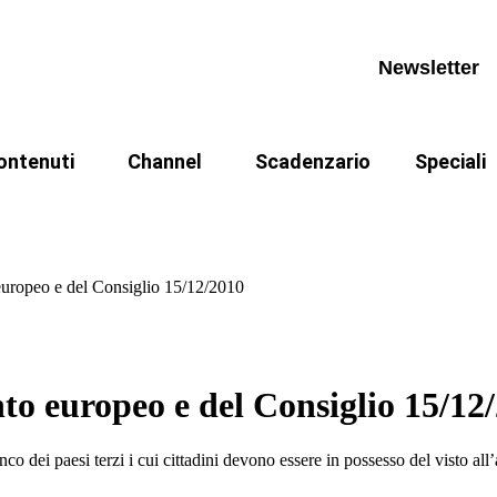
ews
Calendario appuntamenti
La cittad
pprofondimenti
Archivio videocorsi
Archivio n
Newsletter
book
ANPR
iurisprudenza
CIE
ontenuti
Channel
Scadenzario
Speciali
ormativa
Referendu
ews
Calendario appuntamenti
La cittad
dinanza dopo la legge 74/2025
I Fondamentali
Casi
rassi
pprofondimenti
Archivio videocorsi
Archivio n
odcast
uropeo e del Consiglio 15/12/2010
book
ANPR
 codici
iurisprudenza
CIE
ativa
egge 241
ormativa
Referendu
o europeo e del Consiglio 15/12
rassi
 dei paesi terzi i cui cittadini devono essere in possesso del visto all’a
odcast