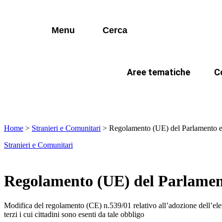
I più cercati
Vai
Anagrafe/ANPR
N
al
contenuto
Lorem ipsum dolor sit amet consectetur
AIRE
A
Menu
Cerca
Lorem ipsum dolor sit amet consectetur
CIE
E
Stato civile
G
Aree tematiche
C
I più cercati
Cittadinanza
N
Anagrafe/ANPR
N
In evidenza
Come fare per …
La citta
Lorem ipsum dolor sit amet consectetur
Lorem ipsum dolor sit amet consectetur
Polizia mortuaria
P
AIRE
A
Elettorale
P
Home
>
Stranieri e Comunitari
>
Regolamento (UE) del Parlamento e
CIE
E
Stranieri e Comunitari
Stranieri e Comunitari
I
Stato civile
G
Documentazione amministr
L
Cittadinanza
N
Regolamento (UE) del Parlament
Statistica e Leva
Polizia mortuaria
P
Modifica del regolamento (CE) n.539/01 relativo all’adozione dell’elenco
Amministrazione digitale
Elettorale
P
terzi i cui cittadini sono esenti da tale obbligo