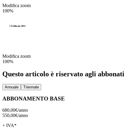
Accesso agli atti e Privacy
Modifica zoom
Stranieri e Comunitari
I
100%
Personale
Documentazione amministr
L
Enti locali
1 Febbraio 2011
Statistica e Leva
Amministrazione digitale
Accesso agli atti e Privacy
Modifica zoom
100%
Personale
Questo articolo è riservato agli abbonati
Enti locali
Annuale
Triennale
ABBONAMENTO BASE
680,00€/
anno
550,00€/
anno
+ IVA*