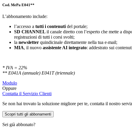
Cod. MePa E041**
L’abbonamento include:
l’accesso a
tutti i contenuti
del portale;
SD
CHANNEL
il canale diretto con l’esperto che mette a di
registrazioni di tutti i corsi svolti;
la
newsletter
quindicinale direttamente nella tua e-mail;
MIA
, il nuovo
assistente AI integrato
: addestrato sui contenuti
* IVA = 22%
** E041A (annuale) E041T (triennale)
Modulo
Oppure
Contatta il Servizio Clienti
Se non hai trovato la soluzione migliore per te, contatta il nostro servi
Scopri tutti gli abbonamenti
Sei già abbonato?