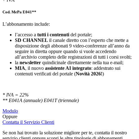
Cod. MePa E041**
L’abbonamento include:
l’accesso a
tutti i contenuti
del portale;
SD
CHANNEL
il canale diretto con l’esperto che mette a
disposizione degli abbonati 9 video-conferenze all’anno da
seguire in diretta oppure quando si vuole accedendo
all’archivio completo delle registrazioni di tutti i corsi svolti;
la
newsletter
quindicinale direttamente nella tua e-mail;
MIA
, il nuovo
assistente AI integrato
: addestrato sui
contenuti verificati del portale (
Novità 2026!
)
* IVA = 22%
** E041A (annuale) E041T (triennale)
Modulo
Oppure
Contatta il Servizio Clienti
Se non hai trovato la soluzione migliore per te, contatta il nostro
servizio clienti oppure scopri le altre tipologie di abbonamenti.