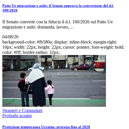
Patto Ue migrazione e asilo: il Senato approva la conversione del d.l.
100/2026
Il Senato converte con la fiducia il d.l. 100/2026 sul Patto Ue
migrazione e asilo: domanda, lavoro,…
04/08/26
background-color: #fb580a; display: inline-block; margin-right:
10px; width: 22px; height: 22px; cursor: pointer; font-weight: bold;
color: #fff; border-radius: 32px;
Stranieri e Comunitari
Profughi ucraini
Protezione temporanea Ucraina: proroga fino al 2028