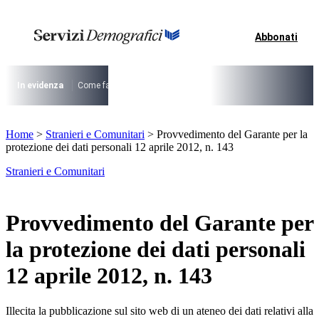
Vai
al
contenuto
Abbonati
I più cercati
Lorem ipsum dolor sit amet consectetur
Lorem ipsum dolor sit amet consectetur
In evidenza
Come fare per …
La cittadinanza dopo la legge 74/2025
I
I più cercati
Home
>
Stranieri e Comunitari
>
Provvedimento del Garante per la
Lorem ipsum dolor sit amet consectetur
protezione dei dati personali 12 aprile 2012, n. 143
Lorem ipsum dolor sit amet consectetur
Stranieri e Comunitari
Provvedimento del Garante per
la protezione dei dati personali
12 aprile 2012, n. 143
Illecita la pubblicazione sul sito web di un ateneo dei dati relativi alla