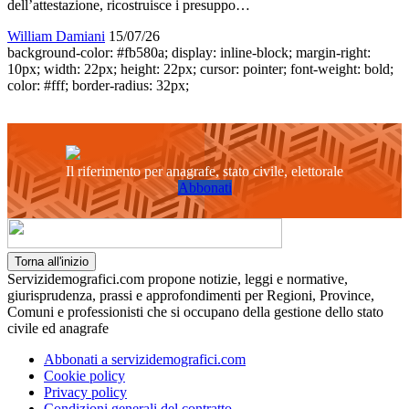
dell’attestazione, ricostruisce i presuppo…
William Damiani
15/07/26
background-color: #fb580a; display: inline-block; margin-right:
10px; width: 22px; height: 22px; cursor: pointer; font-weight: bold;
color: #fff; border-radius: 32px;
Il riferimento per anagrafe, stato civile, elettorale
Abbonati
Torna all'inizio
Servizidemografici.com propone notizie, leggi e normative,
giurisprudenza, prassi e approfondimenti per Regioni, Province,
Comuni e professionisti che si occupano della gestione dello stato
civile ed anagrafe
Abbonati a servizidemografici.com
Cookie policy
Privacy policy
Condizioni generali del contratto