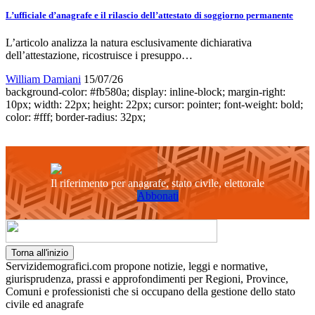
L’ufficiale d’anagrafe e il rilascio dell’attestato di soggiorno permanente
L’articolo analizza la natura esclusivamente dichiarativa
dell’attestazione, ricostruisce i presuppo…
William Damiani
15/07/26
background-color: #fb580a; display: inline-block; margin-right:
10px; width: 22px; height: 22px; cursor: pointer; font-weight: bold;
color: #fff; border-radius: 32px;
Il riferimento per anagrafe, stato civile, elettorale
Abbonati
Torna all'inizio
Servizidemografici.com propone notizie, leggi e normative,
giurisprudenza, prassi e approfondimenti per Regioni, Province,
Comuni e professionisti che si occupano della gestione dello stato
civile ed anagrafe