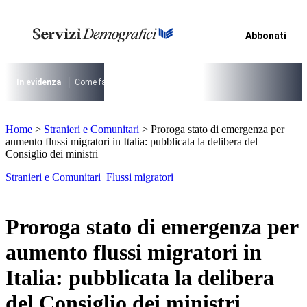
Vai
al
contenuto
Abbonati
I più cercati
Lorem ipsum dolor sit amet consectetur
Lorem ipsum dolor sit amet consectetur
In evidenza
Come fare per …
La cittadinanza dopo la legge 74/2025
I
I più cercati
Home
>
Stranieri e Comunitari
>
Proroga stato di emergenza per
Lorem ipsum dolor sit amet consectetur
aumento flussi migratori in Italia: pubblicata la delibera del
Lorem ipsum dolor sit amet consectetur
Consiglio dei ministri
Stranieri e Comunitari
Flussi migratori
Proroga stato di emergenza per
aumento flussi migratori in
Italia: pubblicata la delibera
del Consiglio dei ministri