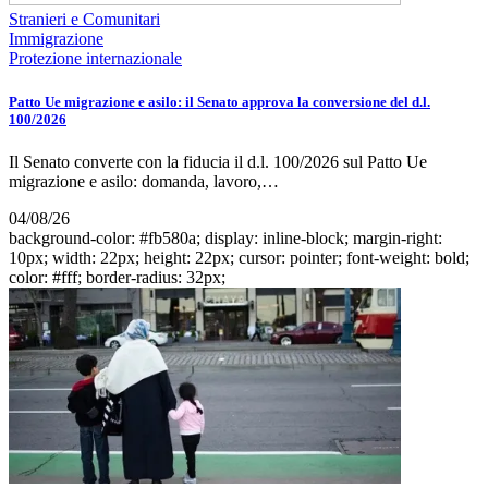
Stranieri e Comunitari
Immigrazione
Protezione internazionale
Patto Ue migrazione e asilo: il Senato approva la conversione del d.l.
100/2026
Il Senato converte con la fiducia il d.l. 100/2026 sul Patto Ue
migrazione e asilo: domanda, lavoro,…
04/08/26
background-color: #fb580a; display: inline-block; margin-right:
10px; width: 22px; height: 22px; cursor: pointer; font-weight: bold;
color: #fff; border-radius: 32px;