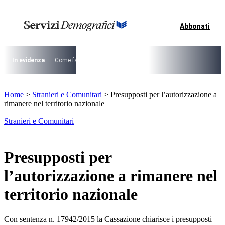
Vai
al
contenuto
Abbonati
I più cercati
Lorem ipsum dolor sit amet consectetur
Lorem ipsum dolor sit amet consectetur
In evidenza
Come fare per …
La cittadinanza dopo la legge 74/2025
I
I più cercati
Home
>
Stranieri e Comunitari
>
Presupposti per l’autorizzazione a
Lorem ipsum dolor sit amet consectetur
rimanere nel territorio nazionale
Lorem ipsum dolor sit amet consectetur
Stranieri e Comunitari
Presupposti per
l’autorizzazione a rimanere nel
territorio nazionale
Con sentenza n. 17942/2015 la Cassazione chiarisce i presupposti