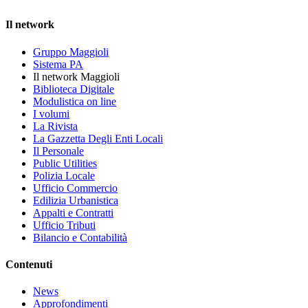
Il network
Gruppo Maggioli
Sistema PA
Il network Maggioli
Biblioteca Digitale
Modulistica on line
I volumi
La Rivista
La Gazzetta Degli Enti Locali
Il Personale
Public Utilities
Polizia Locale
Ufficio Commercio
Edilizia Urbanistica
Appalti e Contratti
Ufficio Tributi
Bilancio e Contabilità
Contenuti
News
Approfondimenti