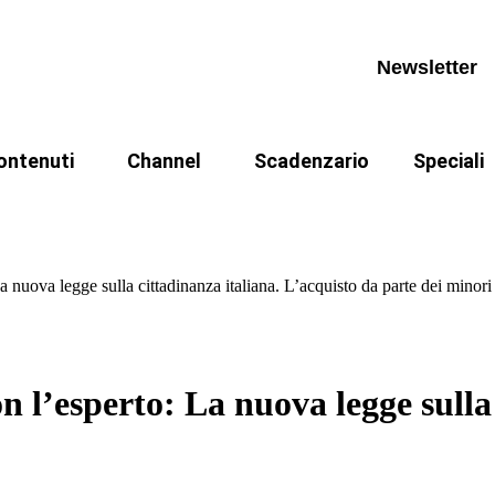
ews
Calendario appuntamenti
La cittad
pprofondimenti
Archivio videocorsi
Archivio n
Newsletter
book
ANPR
iurisprudenza
CIE
ontenuti
Channel
Scadenzario
Speciali
ormativa
Referendu
ews
Calendario appuntamenti
La cittad
dinanza dopo la legge 74/2025
I Fondamentali
Casi
rassi
pprofondimenti
Archivio videocorsi
Archivio n
odcast
a nuova legge sulla cittadinanza italiana. L’acquisto da parte dei minori
book
ANPR
 codici
iurisprudenza
CIE
ativa
egge 241
ormativa
Referendu
n l’esperto: La nuova legge sulla
rassi
odcast