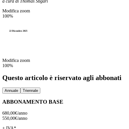
a cura di Thomas Stigari
Accesso agli atti e Privacy
Stranieri e Comunitari
I
Modifica zoom
Personale
100%
Documentazione amministr
L
Enti locali
Statistica e Leva
22 Dicembre 2025
Amministrazione digitale
Accesso agli atti e Privacy
Modifica zoom
Personale
100%
Enti locali
Questo articolo è riservato agli abbonati
Annuale
Triennale
ABBONAMENTO BASE
680,00€/
anno
550,00€/
anno
+ IVA*