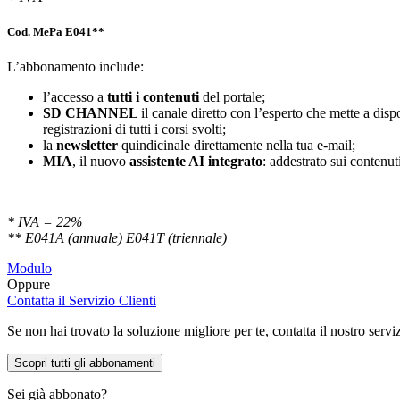
Cod. MePa E041**
L’abbonamento include:
l’accesso a
tutti i contenuti
del portale;
SD
CHANNEL
il canale diretto con l’esperto che mette a di
registrazioni di tutti i corsi svolti;
la
newsletter
quindicinale direttamente nella tua e-mail;
MIA
, il nuovo
assistente AI integrato
: addestrato sui contenuti
* IVA = 22%
** E041A (annuale) E041T (triennale)
Modulo
Oppure
Contatta il Servizio Clienti
Se non hai trovato la soluzione migliore per te, contatta il nostro servi
Scopri tutti gli abbonamenti
Sei già abbonato?