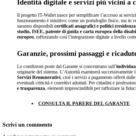
Identità digitale e servizi più vicini a 
Il progetto IT-Wallet nasce per semplificare l’accesso ai servizi
funzionamento è intuitivo: come un portafoglio fisico, ma in v
saranno disponibili
certificati anagrafici e politici (residenza
studio, ISEE, patente di guida e carta europea della disabi
europeo
, rafforzando così l’integrazione digitale a livello com
Garanzie, prossimi passaggi e ricadut
Le condizioni poste dal Garante si concentrano sull’
individuaz
originarie del sistema. L’Autorità esaminerà successivamente il
Servizi Remunerativi
, cioè i servizi a pagamento offerti dal
eventuali criticità e correttivi adottati. Per cittadini e profess
e trasparenza
, elementi imprescindibili per rafforzare la fidu
CONSULTA IL PARERE DEL GARANTE
Scrivi un commento