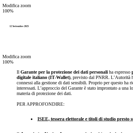
Accesso agli atti e Privacy
Modifica zoom
Stranieri e Comunitari
I
100%
Personale
Documentazione amministr
L
Enti locali
12 Settembre 2025
Statistica e Leva
Amministrazione digitale
Accesso agli atti e Privacy
Modifica zoom
100%
Personale
Il
Garante per la protezione dei dati personali
ha espresso
digitale italiano (IT-Wallet)
, previsto dal PNRR. L’Autorità ha 
Enti locali
connessi alla gestione di dati sensibili. Proprio per questo ha ri
interessati. L’approccio del Garante è stato improntato a una l
materia di protezione dei dati.
PER APPROFONDIRE:
ISEE, tessera elettorale e titoli di studio presto