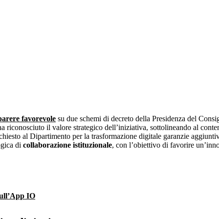
 codici
ativa
egge 241
parere favorevole
su due schemi di decreto della Presidenza del Consigl
riconosciuto il valore strategico dell’iniziativa, sottolineando al contem
chiesto al Dipartimento per la trasformazione digitale garanzie aggiuntive,
ogica di
collaborazione istituzionale
, con l’obiettivo di favorire un’in
 sull’App IO