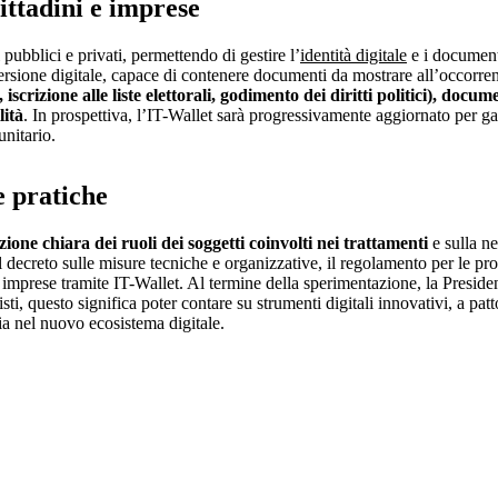
cittadini e imprese
 pubblici e privati, permettendo di gestire l’
identità digitale
e i documenti
ersione digitale, capace di contenere documenti da mostrare all’occorre
, iscrizione alle liste elettorali, godimento dei diritti politici), docum
lità
. In prospettiva, l’IT-Wallet sarà progressivamente aggiornato per gar
unitario.
e pratiche
ione chiara dei ruoli dei soggetti coinvolti nei trattamenti
e sulla ne
 decreto sulle misure tecniche e organizzative, il regolamento per le pro
le imprese tramite IT-Wallet. Al termine della sperimentazione, la Presid
ionisti, questo significa poter contare su strumenti digitali innovativi, a 
cia nel nuovo ecosistema digitale.