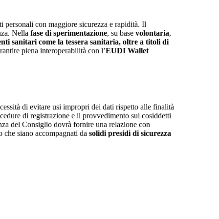
 personali con maggiore sicurezza e rapidità. Il
nza. Nella
fase di sperimentazione
, su base
volontaria
,
enti sanitari come la tessera sanitaria, oltre a titoli di
antire piena interoperabilità con l’
EUDI Wallet
cessità di evitare usi impropri dei dati rispetto alle finalità
cedure di registrazione e il provvedimento sui cosiddetti
enza del Consiglio dovrà fornire una relazione con
patto che siano accompagnati da
solidi presidi di sicurezza