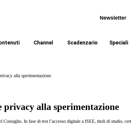
ews
Calendario appuntamenti
La cittad
pprofondimenti
Archivio videocorsi
Archivio n
Newsletter
book
ANPR
iurisprudenza
CIE
ontenuti
Channel
Scadenzario
Speciali
ormativa
Referendu
ews
Calendario appuntamenti
La cittad
dinanza dopo la legge 74/2025
I Fondamentali
Casi
rassi
pprofondimenti
Archivio videocorsi
Archivio n
odcast
 privacy alla sperimentazione
book
ANPR
 codici
iurisprudenza
CIE
ativa
egge 241
ormativa
Referendu
e privacy alla sperimentazione
rassi
Consiglio. In fase di test l’accesso digitale a ISEE, titoli di studio, cert
odcast