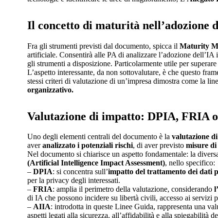
Il concetto di maturità nell’adozione d
Fra gli strumenti previsti dal documento, spicca il
Maturity M
artificiale. Consentirà alle PA di analizzare l’adozione dell’I
gli strumenti a disposizione. Particolarmente utile per superare
L’aspetto interessante, da non sottovalutare, è che questo fram
stessi criteri di valutazione di un’impresa dimostra come la li
organizzativo.
Valutazione di impatto: DPIA, FRIA 
Uno degli elementi centrali del documento è la
valutazione d
aver
analizzato i potenziali rischi
, di aver previsto
misure di
Nel documento si chiarisce un aspetto fondamentale: la divers
(Artificial Intelligence Impact Assessment)
, nello specifico:
–
DPIA
: si concentra sull’
impatto del trattamento dei dati 
per la privacy degli interessati.
–
FRIA
: amplia il perimetro della valutazione, considerando
l
di IA che possono incidere su libertà civili, accesso ai servizi 
–
AIIA
: introdotta in queste Linee Guida, rappresenta una v
aspetti legati alla sicurezza, all’affidabilità e alla spiegabilità 