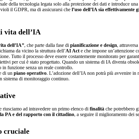
onale della tecnologia legata solo alla protezione dei dati e introduce un
n violi il GDPR, ma di assicurarsi che
l’uso dell’IA sia effettivamente 
di vita dell’IA
vita dell’IA”
, che parte dalla fase di
pianificazione e design
, attraversa 
chiama da vicino la struttura dell’
AI Act
e che impone un’attenzione cos
one. Tutto il processo deve essere costantemente monitorato per garanti
obiettivi per cui è stato progettato. Quando un sistema di IA diventa obso
o in funzione senza un reale controllo.
ne di un
piano operativo
. L’adozione dell’IA non potrà più avvenire in 
e un sistema di monitoraggio continuo.
ative
 riusciamo ad intravedere un primo elenco di
finalità
che potrebbero gi
la PA e del rapporto con il cittadino
, a seguire il miglioramento dei se
 cruciale