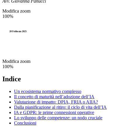
Avv. Giovanna Panucci
Accesso agli atti e Privacy
Stranieri e Comunitari
I
Modifica zoom
Personale
100%
Documentazione amministr
L
Enti locali
Statistica e Leva
20 Febbraio 2025
Amministrazione digitale
Accesso agli atti e Privacy
Modifica zoom
Personale
100%
Enti locali
Indice
Un ecosistema normativo complesso
Il concetto di maturità nell’adozione dell’IA
Valutazione di impatto: DPIA, FRIA o AIIA?
Dalla pianificazione al ritiro: il ciclo di vita dell’IA
IA e GDPR: le prime connessioni operative
Lo sviluppo delle competenze: un nodo cruciale
Conclusioni