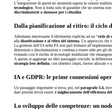
L’integrazione di questi tre strumenti supera la visione tradizi
tecnologico
. Non si tratta solo di garantire che un sistema no
discriminatorie o dannose per i cittadini
.
Dalla pianificazione al ritiro: il ciclo 
Altrettanto interessante il riferimento esplicito ad un “
ciclo di 
alla
disattivazione e al ritiro del sistema
. Un approccio che ri
La gestione dell’IA nella PA non può fermarsi all’implementazi
distorsioni o discriminazioni e continui a essere utile per gli 
evitando così il rischio di tecnologie inutilizzate che rimangon
A questo si aggiunge un altro passaggio cruciale: la definizio
strategia ben definita
, con obiettivi chiari, risorse allocate 
IA e GDPR: le prime connessioni oper
Un passaggio importante si trova, poi, nel
paragrafo 3.4,
dove
dare priorità dovrà essere il
miglioramento dell’efficienza del
Lo sviluppo delle competenze: un nodo