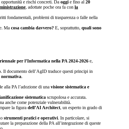
, opportunità e rischi concreti. Da
oggi
e fino al
20
mministrazione
, adottate poche ora fa con
la
tti fondamentali, problemi di trasparenza o falle nella
ale. Ma
cosa cambia davvero?
E, soprattutto,
quali sono
riennale per l’Informatica nella PA 2024-2026
e,
o. Il documento dell’AgID traduce questi principi in
tà normativa
.
ede alla PA l’adozione di una
visione sistematica e
ianificazione sistematica
scrupolosa e accurata.
ma anche come potenziale vulnerabilità.
ompare la figura
dell’AI Architect
, un esperto in grado di
ono
strumenti pratici e operativi
. In particolare, si
utare la preparazione della PA all’integrazione di queste
to.