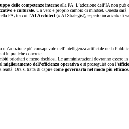
luppo delle competenze interne
alla PA. L’adozione dell’IA non può e
zativo e culturale
. Un vero e proprio cambio di mindset. Questa sarà, 
lla PA, tra cui l’
AI Architect
(o AI Strategist), esperto incaricato di va
un’adozione più consapevole dell’intelligenza artificiale nella Pubblic
oni in pratiche concrete.
biti prioritari e meno rischiosi. Le amministrazioni dovranno essere in gr
dal
miglioramento dell’efficienza operativa
e si proseguirà con
l’effic
realtà. Ora si tratta di capire
come governarla nel modo più efficace