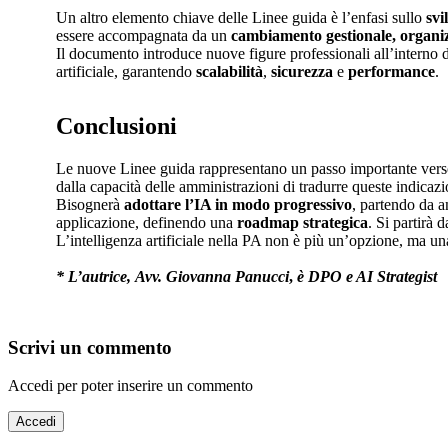
Un altro elemento chiave delle Linee guida è l’enfasi sullo
svi
essere accompagnata da un
cambiamento gestionale, organiz
Il documento introduce nuove figure professionali all’interno de
artificiale, garantendo
scalabilità
,
sicurezza
e
performance
.
Conclusioni
Le nuove Linee guida rappresentano un passo importante verso 
dalla capacità delle amministrazioni di tradurre queste indicazi
Bisognerà
adottare l’IA in modo progressivo
, partendo da am
applicazione, definendo una
roadmap strategica
. Si partirà 
L’intelligenza artificiale nella PA non è più un’opzione, ma una 
* L’autrice,
Avv. Giovanna Panucci
,
è
DPO e AI Strategist
Scrivi un commento
Accedi per poter inserire un commento
Accedi