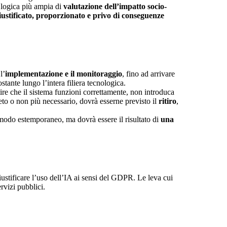
a logica più ampia di
valutazione dell’impatto socio-
giustificato, proporzionato e privo di conseguenze
l’
implementazione e il monitoraggio
, fino ad arrivare
tante lungo l’intera filiera tecnologica.
re che il sistema funzioni correttamente, non introduca
leto o non più necessario, dovrà esserne previsto il
ritiro
,
modo estemporaneo, ma dovrà essere il risultato di
una
ustificare l’uso dell’IA ai sensi del GDPR. Le leva cui
rvizi pubblici.