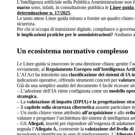
L’Intelligenza artificiale nella Pubblica Amministrazione non è
marzo
sono, infatti, in consultazione pubblica le
Linee guida 
determinazione n. 17/2025
.
Le tanto attese Linee guida mirano a fornire un quadro chiaro s
sicurezza.
Per chi si occupa di transizione digitale, compliance o govern
le implicazioni pratiche per le amministrazioni?
Andiamo al
Un ecosistema normativo complesso
Le Linee guida si muovono in una direzione chiara: gestire l’
ovviamente, al
Regolamento Europeo sull’Intelligenza Arti
L’AI Act ha introdotto una
classificazione dei sistemi di IA i
indicazioni operative, offrendo strumenti concreti per
valutare
Già da una semplice analisi del documento è facile ricavare a
– L’adozione dell’IA viene configurata come un
modello oper
strategica
.
– La
valutazione di impatto (DPIA) e la progettazione str
– Il
capitolo sulla sicurezza cibernetica
assume particolare i
– Un ruolo chiave viene attribuito
all’acquisizione
e allo
svil
valutare e progettare l’architettura dei sistemi di intelligenza ar
– Gli
Allegati
, inseriti per rispondere all’esigenza di adattame
segnala l’
Allegato A,
contenente la
valutazione del livello d
tecnologie e identificare le aree di miglioramento, L’
Allegato