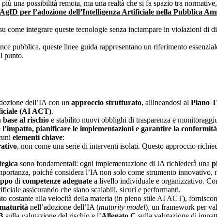
 più una possibilità remota, ma una realtà che si fa spazio tra normative
AgID per l’adozione dell’Intelligenza Artificiale nella Pubblica A
u come integrare queste tecnologie senza inciampare in violazioni di diri
ance pubblica, queste linee guida rappresentano un riferimento essenzi
 punto.
adozione dell’IA con un
approccio strutturato
, allineandosi al
Piano T
ficiale (AI ACT)
.
n base al rischio
e stabilito nuovi obblighi di trasparenza e monitoraggi
 l’impatto, pianificare le implementazioni e garantire la conformi
lcuni
elementi chiave
:
ativo
, non come una serie di interventi isolati. Questo approccio richi
ategica
sono fondamentali: ogni implementazione di IA richiederà una
p
mportanza, poiché considera l’IA non solo come strumento innovativo, 
uppo
di
competenze
adeguate
a livello individuale e organizzativo. C
tificiale assicurando che siano scalabili, sicuri e performanti.
nto costante alla velocità della materia (in pieno stile AI ACT), fornisc
i maturità
nell’adozione dell’IA (
maturity model
), un framework per val
 B
sulla valutazione del rischio e l’
Allegato C
sulla valutazione di impat