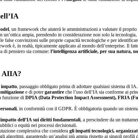
ell’IA
odel
, un framework che aiuterà le amministrazioni a valutare il proprio 
A in un’ottica ampia, prendendo in considerazione non solo la tecnologia
 le false convinzioni sulle proprie capacità tecnologiche e per identifica
ework è, in realtà, tipicamente applicato al mondo dell’enterprise. Il fat
nea di pensiero sia comune:
l’intelligenza artificiale, per sua natura, 
o AIIA?
i impatto
, passaggio obbligato prima di adottare qualsiasi sistema di I
 mitigazione
e di poter
garantire
che l’uso dell’IA sia conforme ai prin
a funzione di
DPIA (Data Protection Impact Assessment), FRIA (Fu
personali
, in conformità con il GDPR. È obbligatoria quando un sistema d
’impatto dell’IA sui diritti fondamentali
, a prescindere da un trattamen
pubblici o equità nei processi decisionali.
alutazione complessiva che considera
gli impatti tecnologici, organizzat
degli algoritmi, garantendo un’analisi più ampia rispetto ai singoli profili 