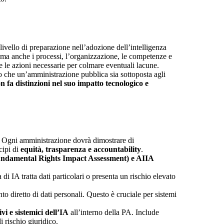
livello di preparazione nell’adozione dell’intelligenza
, ma anche i processi, l’organizzazione, le competenze e
re le azioni necessarie per colmare eventuali lacune.
to che un’amministrazione pubblica sia sottoposta agli
non fa distinzioni nel suo impatto tecnologico e
A. Ogni amministrazione dovrà dimostrare di
cipi di
equità, trasparenza e accountability
.
ndamental Rights Impact Assessment) e AIIA
i IA tratta dati particolari o presenta un rischio elevato
to diretto di dati personali. Questo è cruciale per sistemi
ivi e sistemici dell’IA
all’interno della PA. Include
di rischio giuridico.