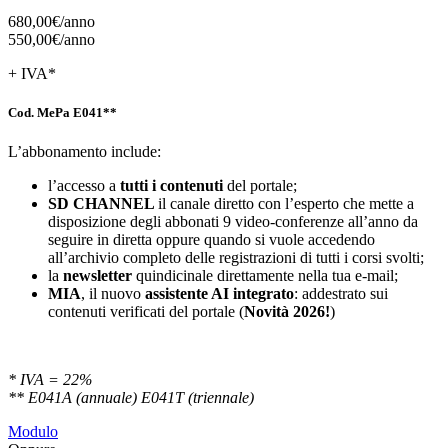
680,00€/
anno
550,00€/
anno
+ IVA*
Cod. MePa E041**
L’abbonamento include:
l’accesso a
tutti i contenuti
del portale;
SD
CHANNEL
il canale diretto con l’esperto che mette a
disposizione degli abbonati 9 video-conferenze all’anno da
seguire in diretta oppure quando si vuole accedendo
all’archivio completo delle registrazioni di tutti i corsi svolti;
la
newsletter
quindicinale direttamente nella tua e-mail;
MIA
, il nuovo
assistente AI integrato
: addestrato sui
contenuti verificati del portale (
Novità 2026!
)
* IVA = 22%
** E041A (annuale) E041T (triennale)
Modulo