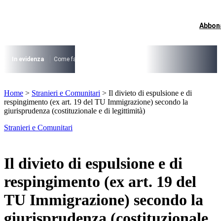
Vai
al
contenuto
Abbon
I più cercati
Lorem ipsum dolor sit amet consectetur
Lorem ipsum dolor sit amet consectetur
In evidenza
Come fare per …
La cittadinanza dopo la legge 74/2025
I
I più cercati
Home
>
Stranieri e Comunitari
>
Il divieto di espulsione e di
Lorem ipsum dolor sit amet consectetur
respingimento (ex art. 19 del TU Immigrazione) secondo la
Lorem ipsum dolor sit amet consectetur
giurisprudenza (costituzionale e di legittimità)
Stranieri e Comunitari
Il divieto di espulsione e di
respingimento (ex art. 19 del
TU Immigrazione) secondo la
giurisprudenza (costituzionale