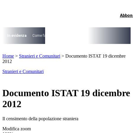
Vai
al
contenuto
Abbon
I più cercati
Lorem ipsum dolor sit amet consectetur
Lorem ipsum dolor sit amet consectetur
In evidenza
Come fare per …
La cittadinanza dopo la legge 74/2025
I
I più cercati
Home
>
Stranieri e Comunitari
>
Documento ISTAT 19 dicembre
Lorem ipsum dolor sit amet consectetur
2012
Lorem ipsum dolor sit amet consectetur
Stranieri e Comunitari
Documento ISTAT 19 dicembre
2012
Il censimento della popolazione straniera
Modifica zoom