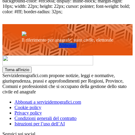
background-color: #fb580a; display: inline-block; margin-right:
10px; width: 22px; height: 22px; cursor: pointer; font-weight: bold;
color: #fff; border-radius: 32px;
Il riferimento per anagrafe, stato civile, elettorale
Abbonati
Torna all'inizio
Servizidemografici.com propone notizie, leggi e normative,
giurisprudenza, prassi e approfondimenti per Regioni, Province,
Comuni e professionisti che si occupano della gestione dello stato
civile ed anagrafe
Abbonati a servizidemografici.com
Cookie policy
Privacy policy
Condizioni generali del contratto
Istruzioni per l’uso dell’AI
Seguici sui social