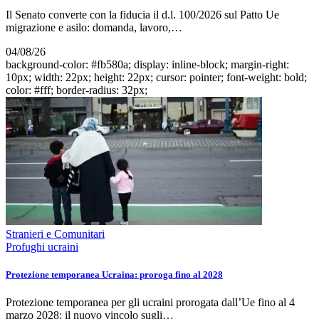
Il Senato converte con la fiducia il d.l. 100/2026 sul Patto Ue
migrazione e asilo: domanda, lavoro,…
04/08/26
background-color: #fb580a; display: inline-block; margin-right:
10px; width: 22px; height: 22px; cursor: pointer; font-weight: bold;
color: #fff; border-radius: 32px;
Stranieri e Comunitari
Profughi ucraini
Protezione temporanea Ucraina: proroga fino al 2028
Protezione temporanea per gli ucraini prorogata dall’Ue fino al 4
marzo 2028: il nuovo vincolo sugli…