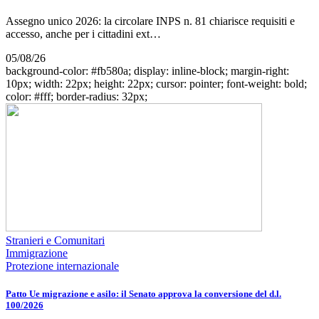
Assegno unico 2026: la circolare INPS n. 81 chiarisce requisiti e
accesso, anche per i cittadini ext…
05/08/26
background-color: #fb580a; display: inline-block; margin-right:
10px; width: 22px; height: 22px; cursor: pointer; font-weight: bold;
color: #fff; border-radius: 32px;
Stranieri e Comunitari
Immigrazione
Protezione internazionale
Patto Ue migrazione e asilo: il Senato approva la conversione del d.l.
100/2026