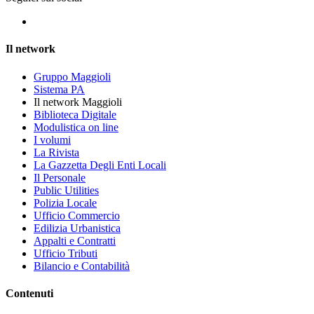
Il network
Gruppo Maggioli
Sistema PA
Il network Maggioli
Biblioteca Digitale
Modulistica on line
I volumi
La Rivista
La Gazzetta Degli Enti Locali
Il Personale
Public Utilities
Polizia Locale
Ufficio Commercio
Edilizia Urbanistica
Appalti e Contratti
Ufficio Tributi
Bilancio e Contabilità
Contenuti