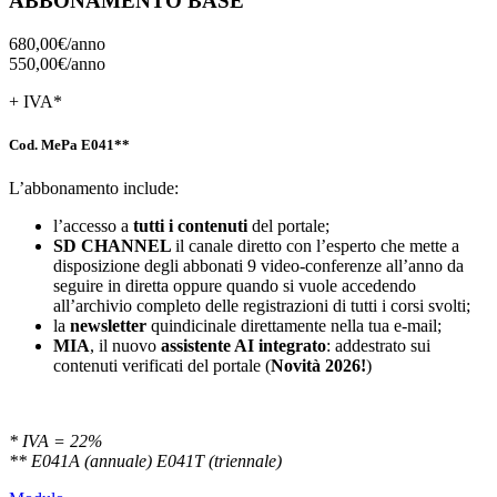
ABBONAMENTO BASE
680,00€/
anno
550,00€/
anno
+ IVA*
Cod. MePa E041**
L’abbonamento include:
l’accesso a
tutti i contenuti
del portale;
SD
CHANNEL
il canale diretto con l’esperto che mette a
disposizione degli abbonati 9 video-conferenze all’anno da
seguire in diretta oppure quando si vuole accedendo
all’archivio completo delle registrazioni di tutti i corsi svolti;
la
newsletter
quindicinale direttamente nella tua e-mail;
MIA
, il nuovo
assistente AI integrato
: addestrato sui
contenuti verificati del portale (
Novità 2026!
)
* IVA = 22%
** E041A (annuale) E041T (triennale)