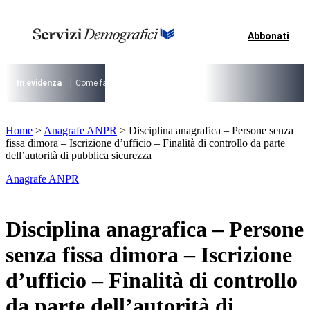
Vai
al
contenuto
Abbonati
I più cercati
Lorem ipsum dolor sit amet consectetur
Lorem ipsum dolor sit amet consectetur
In evidenza
Come fare per …
La cittadinanza dopo la legge 74/2025
I
I più cercati
Home
>
Anagrafe ANPR
>
Disciplina anagrafica – Persone senza
Lorem ipsum dolor sit amet consectetur
fissa dimora – Iscrizione d’ufficio – Finalità di controllo da parte
Lorem ipsum dolor sit amet consectetur
dell’autorità di pubblica sicurezza
Anagrafe ANPR
Disciplina anagrafica – Persone
senza fissa dimora – Iscrizione
d’ufficio – Finalità di controllo
da parte dell’autorità di