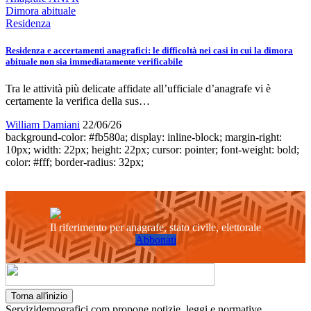
Dimora abituale
Residenza
Residenza e accertamenti anagrafici: le difficoltà nei casi in cui la dimora
abituale non sia immediatamente verificabile
Tra le attività più delicate affidate all’ufficiale d’anagrafe vi è
certamente la verifica della sus…
William Damiani
22/06/26
background-color: #fb580a; display: inline-block; margin-right:
10px; width: 22px; height: 22px; cursor: pointer; font-weight: bold;
color: #fff; border-radius: 32px;
Il riferimento per anagrafe, stato civile, elettorale
Abbonati
Torna all'inizio
Servizidemografici.com propone notizie, leggi e normative,