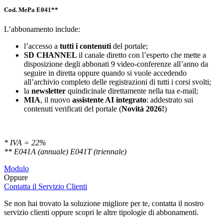
Cod. MePa E041**
L’abbonamento include:
l’accesso a
tutti i contenuti
del portale;
SD
CHANNEL
il canale diretto con l’esperto che mette a
disposizione degli abbonati 9 video-conferenze all’anno da
seguire in diretta oppure quando si vuole accedendo
all’archivio completo delle registrazioni di tutti i corsi svolti;
la
newsletter
quindicinale direttamente nella tua e-mail;
MIA
, il nuovo
assistente AI integrato
: addestrato sui
contenuti verificati del portale (
Novità 2026!
)
* IVA = 22%
** E041A (annuale) E041T (triennale)
Modulo
Oppure
Contatta il Servizio Clienti
Se non hai trovato la soluzione migliore per te, contatta il nostro
servizio clienti oppure scopri le altre tipologie di abbonamenti.