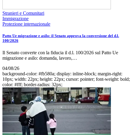
Stranieri e Comunitari
Immigrazione
Protezione internazionale
Patto Ue migrazione e asilo: il Senato approva la conversione del d.l.
100/2026
Il Senato converte con la fiducia il d.l. 100/2026 sul Patto Ue
migrazione e asilo: domanda, lavoro,…
04/08/26
background-color: #fb580a; display: inline-block; margin-right:
10px; width: 22px; height: 22px; cursor: pointer; font-weight: bold;
color: #fff; border-radius: 32px;