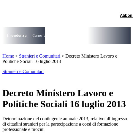
Vai
al
contenuto
Abbon
I più cercati
Lorem ipsum dolor sit amet consectetur
Lorem ipsum dolor sit amet consectetur
In evidenza
Come fare per …
La cittadinanza dopo la legge 74/2025
I
I più cercati
Home
>
Stranieri e Comunitari
>
Decreto Ministero Lavoro e
Lorem ipsum dolor sit amet consectetur
Politiche Sociali 16 luglio 2013
Lorem ipsum dolor sit amet consectetur
Stranieri e Comunitari
Decreto Ministero Lavoro e
Politiche Sociali 16 luglio 2013
Determinazione del contingente annuale 2013, relativo all’ingresso
di cittadini stranieri per la partecipazione a corsi di formazione
professionale e tirocini