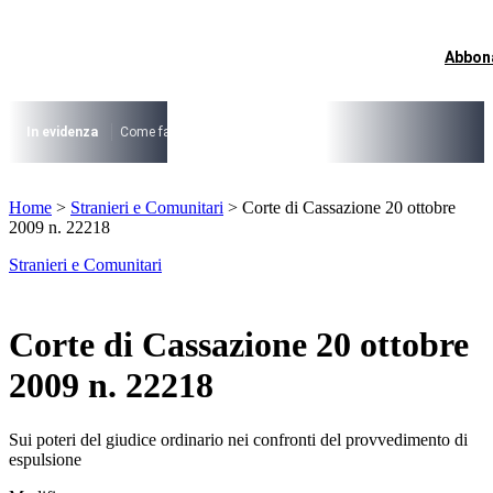
Vai
al
contenuto
Abbon
I più cercati
Lorem ipsum dolor sit amet consectetur
Lorem ipsum dolor sit amet consectetur
In evidenza
Come fare per …
La cittadinanza dopo la legge 74/2025
I
I più cercati
Home
>
Stranieri e Comunitari
>
Corte di Cassazione 20 ottobre
Lorem ipsum dolor sit amet consectetur
2009 n. 22218
Lorem ipsum dolor sit amet consectetur
Stranieri e Comunitari
Corte di Cassazione 20 ottobre
2009 n. 22218
Sui poteri del giudice ordinario nei confronti del provvedimento di
espulsione