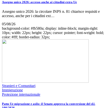
Assegno unico 2026: accesso anche ai cittadini extra Ue
Assegno unico 2026: la circolare INPS n. 81 chiarisce requisiti e
accesso, anche per i cittadini ext…
05/08/26
background-color: #fb580a; display: inline-block; margin-right:
10px; width: 22px; height: 22px; cursor: pointer; font-weight: bold;
color: #fff; border-radius: 32px;
Stranieri e Comunitari
Immigrazione
Protezione internazionale
Patto Ue migrazione e asilo: il Senato approva la conversione del d.l.
100/2026