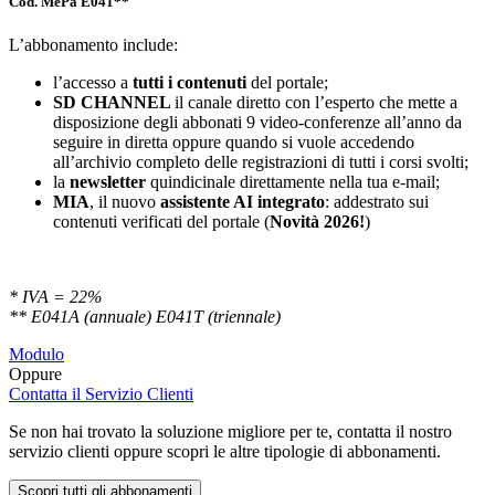
Cod. MePa E041**
L’abbonamento include:
l’accesso a
tutti i contenuti
del portale;
SD
CHANNEL
il canale diretto con l’esperto che mette a
disposizione degli abbonati 9 video-conferenze all’anno da
seguire in diretta oppure quando si vuole accedendo
all’archivio completo delle registrazioni di tutti i corsi svolti;
la
newsletter
quindicinale direttamente nella tua e-mail;
MIA
, il nuovo
assistente AI integrato
: addestrato sui
contenuti verificati del portale (
Novità 2026!
)
* IVA = 22%
** E041A (annuale) E041T (triennale)
Modulo
Oppure
Contatta il Servizio Clienti
Se non hai trovato la soluzione migliore per te, contatta il nostro
servizio clienti oppure scopri le altre tipologie di abbonamenti.
Scopri tutti gli abbonamenti