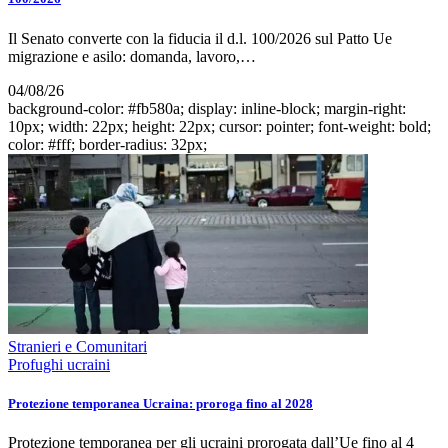
Il Senato converte con la fiducia il d.l. 100/2026 sul Patto Ue
migrazione e asilo: domanda, lavoro,…
04/08/26
background-color: #fb580a; display: inline-block; margin-right:
10px; width: 22px; height: 22px; cursor: pointer; font-weight: bold;
color: #fff; border-radius: 32px;
Stranieri e Comunitari
Profughi ucraini
Protezione temporanea Ucraina: proroga fino al 2028
Protezione temporanea per gli ucraini prorogata dall’Ue fino al 4