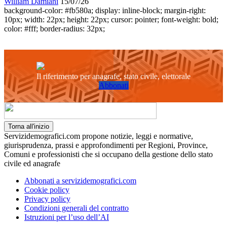
William Damiani
15/07/26
background-color: #fb580a; display: inline-block; margin-right:
10px; width: 22px; height: 22px; cursor: pointer; font-weight: bold;
color: #fff; border-radius: 32px;
Il riferimento per anagrafe, stato civile, elettorale
Abbonati
Torna all'inizio
Servizidemografici.com propone notizie, leggi e normative,
giurisprudenza, prassi e approfondimenti per Regioni, Province,
Comuni e professionisti che si occupano della gestione dello stato
civile ed anagrafe
Abbonati a servizidemografici.com
Cookie policy
Privacy policy
Condizioni generali del contratto
Istruzioni per l’uso dell’AI