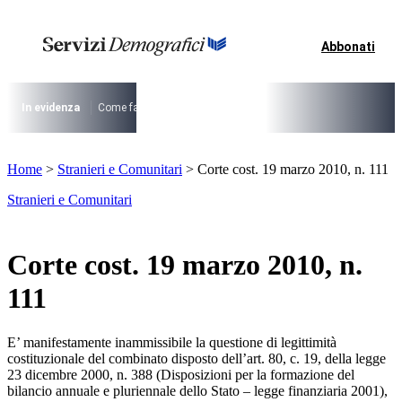
Vai
al
contenuto
Abbonati
I più cercati
Lorem ipsum dolor sit amet consectetur
Lorem ipsum dolor sit amet consectetur
In evidenza
Come fare per …
La cittadinanza dopo la legge 74/2025
I
I più cercati
Home
>
Stranieri e Comunitari
>
Corte cost. 19 marzo 2010, n. 111
Lorem ipsum dolor sit amet consectetur
Lorem ipsum dolor sit amet consectetur
Stranieri e Comunitari
Corte cost. 19 marzo 2010, n.
111
E’ manifestamente inammissibile la questione di legittimità
costituzionale del combinato disposto dell’art. 80, c. 19, della legge
23 dicembre 2000, n. 388 (Disposizioni per la formazione del
bilancio annuale e pluriennale dello Stato – legge finanziaria 2001),