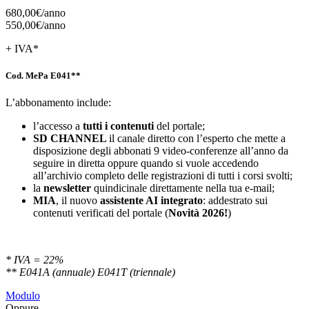
680,00€/
anno
550,00€/
anno
+ IVA*
Cod. MePa E041**
L’abbonamento include:
l’accesso a
tutti i contenuti
del portale;
SD
CHANNEL
il canale diretto con l’esperto che mette a
disposizione degli abbonati 9 video-conferenze all’anno da
seguire in diretta oppure quando si vuole accedendo
all’archivio completo delle registrazioni di tutti i corsi svolti;
la
newsletter
quindicinale direttamente nella tua e-mail;
MIA
, il nuovo
assistente AI integrato
: addestrato sui
contenuti verificati del portale (
Novità 2026!
)
* IVA = 22%
** E041A (annuale) E041T (triennale)
Modulo
Oppure