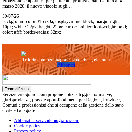
Protezione temporanea per gli ucraini prorogata dall’Ue fino al 4
marzo 2028: il nuovo vincolo sugli…
30/07/26
background-color: #fb580a; display: inline-block; margin-right:
10px; width: 22px; height: 22px; cursor: pointer; font-weight: bold;
color: #fff; border-radius: 32px;
Il riferimento per anagrafe, stato civile, elettorale
Abbonati
Torna all'inizio
Servizidemografici.com propone notizie, leggi e normative,
giurisprudenza, prassi e approfondimenti per Regioni, Province,
Comuni e professionisti che si occupano della gestione dello stato
civile ed anagrafe
Abbonati a servizidemografici.com
Cookie policy
Privacy policy