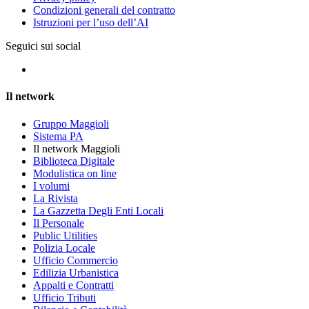
Condizioni generali del contratto
Istruzioni per l’uso dell’AI
Seguici sui social
Il network
Gruppo Maggioli
Sistema PA
Il network Maggioli
Biblioteca Digitale
Modulistica on line
I volumi
La Rivista
La Gazzetta Degli Enti Locali
Il Personale
Public Utilities
Polizia Locale
Ufficio Commercio
Edilizia Urbanistica
Appalti e Contratti
Ufficio Tributi