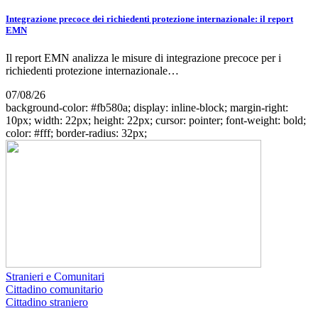
Integrazione precoce dei richiedenti protezione internazionale: il report
EMN
Il report EMN analizza le misure di integrazione precoce per i
richiedenti protezione internazionale…
07/08/26
background-color: #fb580a; display: inline-block; margin-right:
10px; width: 22px; height: 22px; cursor: pointer; font-weight: bold;
color: #fff; border-radius: 32px;
Stranieri e Comunitari
Cittadino comunitario
Cittadino straniero