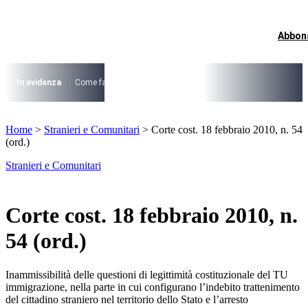
Vai
al
contenuto
Abbon
I più cercati
Lorem ipsum dolor sit amet consectetur
Lorem ipsum dolor sit amet consectetur
In evidenza
Come fare per …
La cittadinanza dopo la legge 74/2025
I
I più cercati
Home
>
Stranieri e Comunitari
>
Corte cost. 18 febbraio 2010, n. 54
Lorem ipsum dolor sit amet consectetur
(ord.)
Lorem ipsum dolor sit amet consectetur
Stranieri e Comunitari
Corte cost. 18 febbraio 2010, n.
54 (ord.)
Inammissibilità delle questioni di legittimità costituzionale del TU
immigrazione, nella parte in cui configurano l’indebito trattenimento
del cittadino straniero nel territorio dello Stato e l’arresto