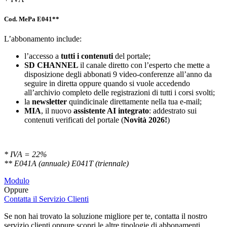
Cod. MePa E041**
L’abbonamento include:
l’accesso a
tutti i contenuti
del portale;
SD
CHANNEL
il canale diretto con l’esperto che mette a
disposizione degli abbonati 9 video-conferenze all’anno da
seguire in diretta oppure quando si vuole accedendo
all’archivio completo delle registrazioni di tutti i corsi svolti;
la
newsletter
quindicinale direttamente nella tua e-mail;
MIA
, il nuovo
assistente AI integrato
: addestrato sui
contenuti verificati del portale (
Novità 2026!
)
* IVA = 22%
** E041A (annuale) E041T (triennale)
Modulo
Oppure
Contatta il Servizio Clienti
Se non hai trovato la soluzione migliore per te, contatta il nostro
servizio clienti oppure scopri le altre tipologie di abbonamenti.