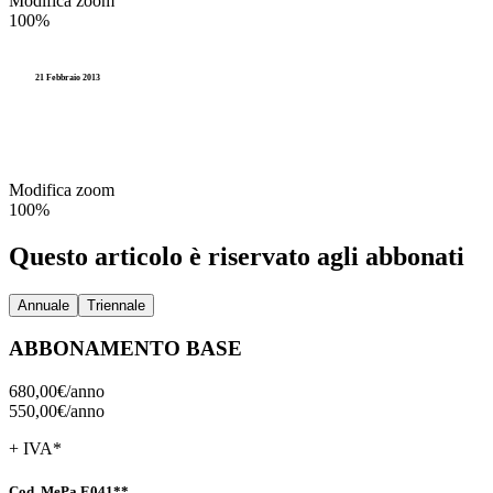
Modifica zoom
Accesso agli atti e Privacy
100%
Stranieri e Comunitari
I
Personale
Documentazione amministr
L
21 Febbraio 2013
Enti locali
Statistica e Leva
Amministrazione digitale
Modifica zoom
Accesso agli atti e Privacy
100%
Personale
Questo articolo è riservato agli abbonati
Enti locali
Annuale
Triennale
ABBONAMENTO BASE
680,00€/
anno
550,00€/
anno
+ IVA*
Cod. MePa E041**