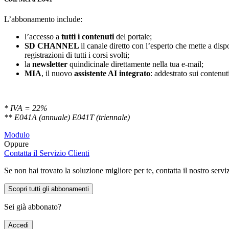
L’abbonamento include:
l’accesso a
tutti i contenuti
del portale;
SD
CHANNEL
il canale diretto con l’esperto che mette a di
registrazioni di tutti i corsi svolti;
la
newsletter
quindicinale direttamente nella tua e-mail;
MIA
, il nuovo
assistente AI integrato
: addestrato sui contenuti
* IVA = 22%
** E041A (annuale) E041T (triennale)
Modulo
Oppure
Contatta il Servizio Clienti
Se non hai trovato la soluzione migliore per te, contatta il nostro servi
Scopri tutti gli abbonamenti
Sei già abbonato?
Accedi