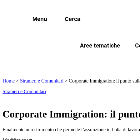
I più cercati
Vai
Anagrafe/ANPR
N
al
contenuto
Lorem ipsum dolor sit amet consectetur
AIRE
A
Menu
Cerca
Lorem ipsum dolor sit amet consectetur
CIE
E
Stato civile
G
Aree tematiche
C
I più cercati
Cittadinanza
N
Anagrafe/ANPR
N
In evidenza
Come fare per …
La citta
Lorem ipsum dolor sit amet consectetur
Lorem ipsum dolor sit amet consectetur
Polizia mortuaria
P
AIRE
A
Elettorale
P
Home
>
Stranieri e Comunitari
>
Corporate Immigration: il punto sul
CIE
E
Stranieri e Comunitari
Stranieri e Comunitari
I
Stato civile
G
Documentazione amministr
L
Cittadinanza
N
Corporate Immigration: il punto
Statistica e Leva
Polizia mortuaria
P
Finalmente uno strumento che permette l’assunzione in Italia di lavora
Amministrazione digitale
Elettorale
P