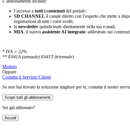
L’abbonamento include:
l’accesso a
tutti i contenuti
del portale;
SD
CHANNEL
il canale diretto con l’esperto che mette a di
registrazioni di tutti i corsi svolti;
la
newsletter
quindicinale direttamente nella tua e-mail;
MIA
, il nuovo
assistente AI integrato
: addestrato sui contenuti
* IVA = 22%
** E041A (annuale) E041T (triennale)
Modulo
Oppure
Contatta il Servizio Clienti
Se non hai trovato la soluzione migliore per te, contatta il nostro servi
Scopri tutti gli abbonamenti
Sei già abbonato?
Accedi