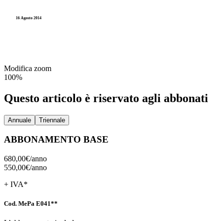
Accesso agli atti e Privacy
Stranieri e Comunitari
I
16 Agosto 2014
Personale
Documentazione amministr
L
Enti locali
Statistica e Leva
Modifica zoom
Amministrazione digitale
100%
Accesso agli atti e Privacy
Questo articolo è riservato agli abbonati
Personale
Annuale
Triennale
Enti locali
ABBONAMENTO BASE
680,00€/
anno
550,00€/
anno
+ IVA*
Cod. MePa E041**