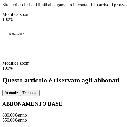
Accesso agli atti e Privacy
Stranieri esclusi dai limiti al pagamento in contanti. In arrivo il prov
Elettorale
P
Personale
Modifica zoom
100%
Stranieri e Comunitari
I
Enti locali
Documentazione amministr
L
14 Marzo 2012
Statistica e Leva
Amministrazione digitale
Modifica zoom
Accesso agli atti e Privacy
100%
Personale
Questo articolo è riservato agli abbonati
Enti locali
Annuale
Triennale
ABBONAMENTO BASE
680,00€/
anno
550,00€/
anno