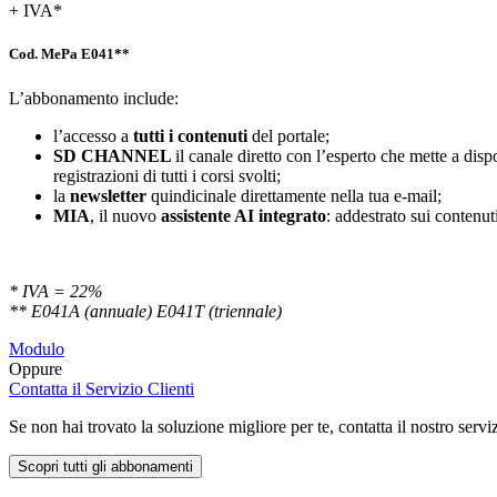
+ IVA*
Cod. MePa E041**
L’abbonamento include:
l’accesso a
tutti i contenuti
del portale;
SD
CHANNEL
il canale diretto con l’esperto che mette a di
registrazioni di tutti i corsi svolti;
la
newsletter
quindicinale direttamente nella tua e-mail;
MIA
, il nuovo
assistente AI integrato
: addestrato sui contenuti
* IVA = 22%
** E041A (annuale) E041T (triennale)
Modulo
Oppure
Contatta il Servizio Clienti
Se non hai trovato la soluzione migliore per te, contatta il nostro servi
Scopri tutti gli abbonamenti