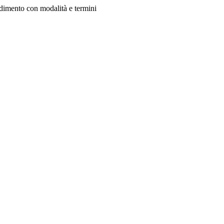
vedimento con modalità e termini
odcast
 codici
ativa
egge 241