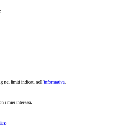
e
nei limiti indicati nell’
informativa
.
n i miei interessi.
icy
.