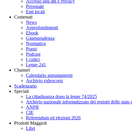
Accesso agli atti e Privacy
Personale
Enti locali
Contenuti
News
Approfondimenti
Ebook
Giurisprudenza
Normativa
Prassi
Podcast
I codici
Legge 241
Channel
Calendario appuntamenti
Archivio videocorsi
Scadenzario
Speciali
La cittadinanza dopo la legge 74/2025
Archivio nazionale informatizzato dei registri dello stat
ANPR
CIE
Referendum ed elezioni 2026
Prodotti Maggioli
Libri