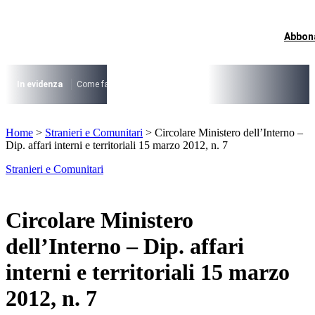
Vai
al
contenuto
Abbon
I più cercati
Lorem ipsum dolor sit amet consectetur
Lorem ipsum dolor sit amet consectetur
In evidenza
Come fare per …
La cittadinanza dopo la legge 74/2025
I
I più cercati
Home
>
Stranieri e Comunitari
>
Circolare Ministero dell’Interno –
Lorem ipsum dolor sit amet consectetur
Dip. affari interni e territoriali 15 marzo 2012, n. 7
Lorem ipsum dolor sit amet consectetur
Stranieri e Comunitari
Circolare Ministero
dell’Interno – Dip. affari
interni e territoriali 15 marzo
2012, n. 7