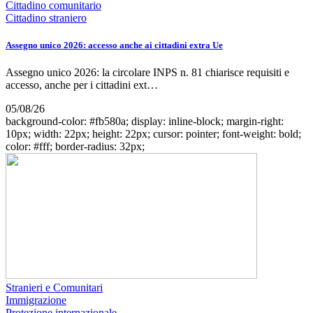
Cittadino comunitario
Cittadino straniero
Assegno unico 2026: accesso anche ai cittadini extra Ue
Assegno unico 2026: la circolare INPS n. 81 chiarisce requisiti e
accesso, anche per i cittadini ext…
05/08/26
background-color: #fb580a; display: inline-block; margin-right:
10px; width: 22px; height: 22px; cursor: pointer; font-weight: bold;
color: #fff; border-radius: 32px;
Stranieri e Comunitari
Immigrazione
Protezione internazionale