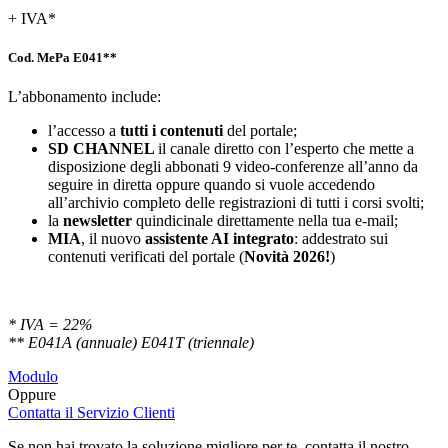
+ IVA*
Cod. MePa E041**
L’abbonamento include:
l’accesso a
tutti i contenuti
del portale;
SD
CHANNEL
il canale diretto con l’esperto che mette a
disposizione degli abbonati 9 video-conferenze all’anno da
seguire in diretta oppure quando si vuole accedendo
all’archivio completo delle registrazioni di tutti i corsi svolti;
la
newsletter
quindicinale direttamente nella tua e-mail;
MIA
, il nuovo
assistente AI integrato
: addestrato sui
contenuti verificati del portale (
Novità 2026!
)
* IVA = 22%
** E041A (annuale) E041T (triennale)
Modulo
Oppure
Contatta il Servizio Clienti
Se non hai trovato la soluzione migliore per te, contatta il nostro