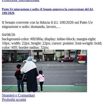
Patto Ue migrazione e asilo: il Senato approva la conversione del d.l.
100/2026
Il Senato converte con la fiducia il d.l. 100/2026 sul Patto Ue
migrazione e asilo: domanda, lavoro,…
04/08/26
background-color: #fb580a; display: inline-block; margin-right:
10px; width: 22px; height: 22px; cursor: pointer; font-weight: bold;
color: #fff; border-radius: 32px;
Stranieri e Comunitari
Profughi ucraini