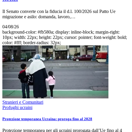
Il Senato converte con la fiducia il d.l. 100/2026 sul Patto Ue
migrazione e asilo: domanda, lavoro,…
04/08/26
background-color: #fb580a; display: inline-block; margin-right:
10px; width: 22px; height: 22px; cursor: pointer; font-weight: bold;
color: #fff; border-radius: 32px;
Stranieri e Comunitari
Profughi ucraini
Protezione temporanea Ucraina: proroga fino al 2028
Protezione temporanea per gli ucraini prorogata dall’Ue fino al 4