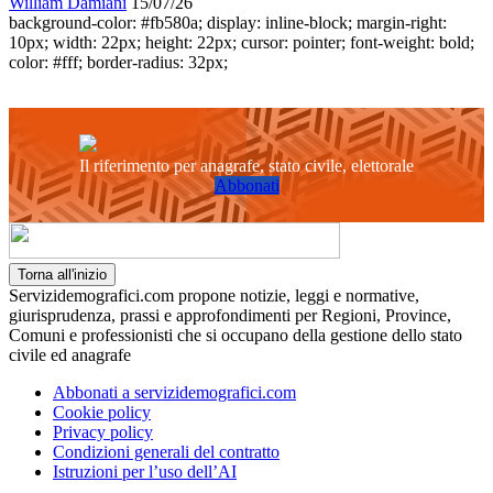
William Damiani
15/07/26
background-color: #fb580a; display: inline-block; margin-right:
10px; width: 22px; height: 22px; cursor: pointer; font-weight: bold;
color: #fff; border-radius: 32px;
Il riferimento per anagrafe, stato civile, elettorale
Abbonati
Torna all'inizio
Servizidemografici.com propone notizie, leggi e normative,
giurisprudenza, prassi e approfondimenti per Regioni, Province,
Comuni e professionisti che si occupano della gestione dello stato
civile ed anagrafe
Abbonati a servizidemografici.com
Cookie policy
Privacy policy
Condizioni generali del contratto
Istruzioni per l’uso dell’AI