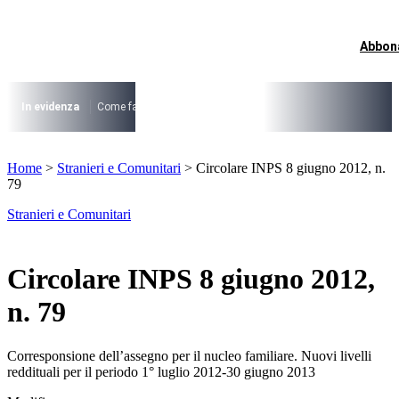
Vai
al
contenuto
Abbon
I più cercati
Lorem ipsum dolor sit amet consectetur
Lorem ipsum dolor sit amet consectetur
In evidenza
Come fare per …
La cittadinanza dopo la legge 74/2025
I
I più cercati
Home
>
Stranieri e Comunitari
>
Circolare INPS 8 giugno 2012, n.
Lorem ipsum dolor sit amet consectetur
79
Lorem ipsum dolor sit amet consectetur
Stranieri e Comunitari
Circolare INPS 8 giugno 2012,
n. 79
Corresponsione dell’assegno per il nucleo familiare. Nuovi livelli
reddituali per il periodo 1° luglio 2012-30 giugno 2013