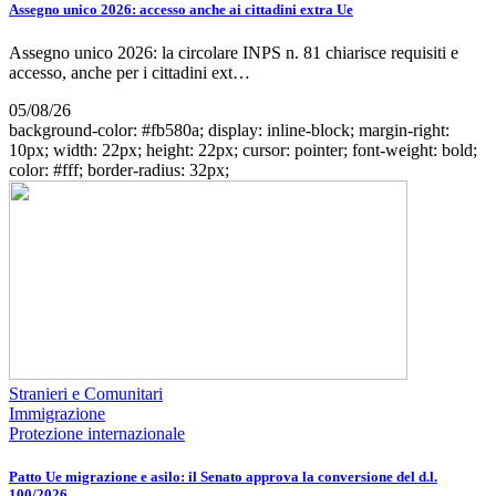
Assegno unico 2026: accesso anche ai cittadini extra Ue
Assegno unico 2026: la circolare INPS n. 81 chiarisce requisiti e
accesso, anche per i cittadini ext…
05/08/26
background-color: #fb580a; display: inline-block; margin-right:
10px; width: 22px; height: 22px; cursor: pointer; font-weight: bold;
color: #fff; border-radius: 32px;
Stranieri e Comunitari
Immigrazione
Protezione internazionale
Patto Ue migrazione e asilo: il Senato approva la conversione del d.l.
100/2026