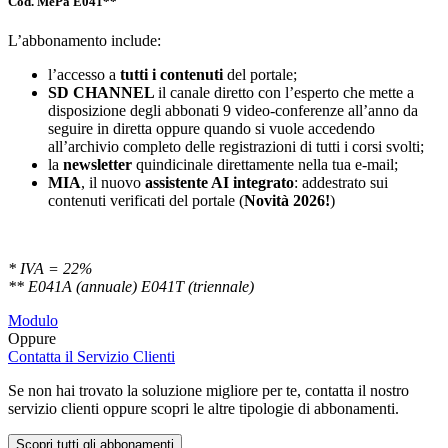
Cod. MePa E041**
L’abbonamento include:
l’accesso a
tutti i contenuti
del portale;
SD
CHANNEL
il canale diretto con l’esperto che mette a
disposizione degli abbonati 9 video-conferenze all’anno da
seguire in diretta oppure quando si vuole accedendo
all’archivio completo delle registrazioni di tutti i corsi svolti;
la
newsletter
quindicinale direttamente nella tua e-mail;
MIA
, il nuovo
assistente AI integrato
: addestrato sui
contenuti verificati del portale (
Novità 2026!
)
* IVA = 22%
** E041A (annuale) E041T (triennale)
Modulo
Oppure
Contatta il Servizio Clienti
Se non hai trovato la soluzione migliore per te, contatta il nostro
servizio clienti oppure scopri le altre tipologie di abbonamenti.
Scopri tutti gli abbonamenti