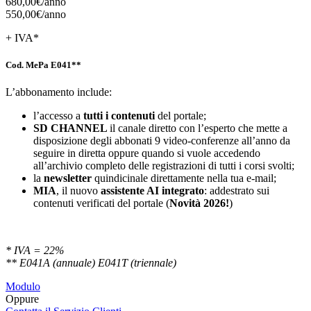
680,00€/
anno
550,00€/
anno
+ IVA*
Cod. MePa E041**
L’abbonamento include:
l’accesso a
tutti i contenuti
del portale;
SD
CHANNEL
il canale diretto con l’esperto che mette a
disposizione degli abbonati 9 video-conferenze all’anno da
seguire in diretta oppure quando si vuole accedendo
all’archivio completo delle registrazioni di tutti i corsi svolti;
la
newsletter
quindicinale direttamente nella tua e-mail;
MIA
, il nuovo
assistente AI integrato
: addestrato sui
contenuti verificati del portale (
Novità 2026!
)
* IVA = 22%
** E041A (annuale) E041T (triennale)
Modulo
Oppure