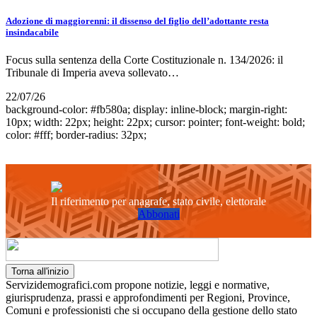
Adozione di maggiorenni: il dissenso del figlio dell’adottante resta
insindacabile
Focus sulla sentenza della Corte Costituzionale n. 134/2026: il
Tribunale di Imperia aveva sollevato…
22/07/26
background-color: #fb580a; display: inline-block; margin-right:
10px; width: 22px; height: 22px; cursor: pointer; font-weight: bold;
color: #fff; border-radius: 32px;
Il riferimento per anagrafe, stato civile, elettorale
Abbonati
Torna all'inizio
Servizidemografici.com propone notizie, leggi e normative,
giurisprudenza, prassi e approfondimenti per Regioni, Province,
Comuni e professionisti che si occupano della gestione dello stato