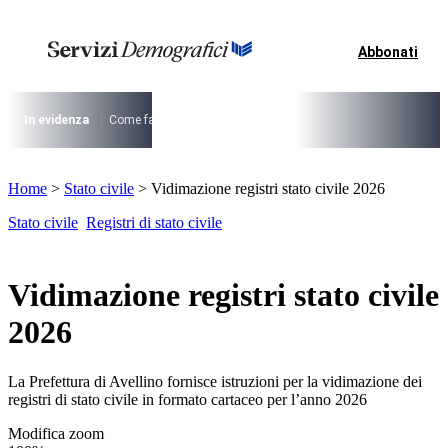
Vai
al
contenuto
Abbonati
I più cercati
Lorem ipsum dolor sit amet consectetur
Lorem ipsum dolor sit amet consectetur
In evidenza
Come fare per …
La cittadinanza dopo la legge 74/2025
I
I più cercati
Home
>
Stato civile
>
Vidimazione registri stato civile 2026
Lorem ipsum dolor sit amet consectetur
Lorem ipsum dolor sit amet consectetur
Stato civile
Registri di stato civile
Vidimazione registri stato civile
2026
La Prefettura di Avellino fornisce istruzioni per la vidimazione dei
registri di stato civile in formato cartaceo per l’anno 2026
Modifica zoom