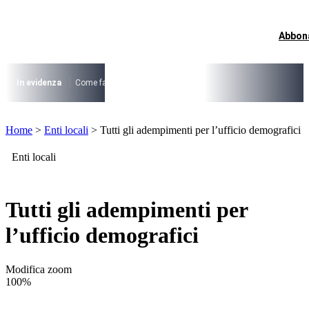
Vai
al
contenuto
Abbon
I più cercati
Lorem ipsum dolor sit amet consectetur
Lorem ipsum dolor sit amet consectetur
In evidenza
Come fare per …
La cittadinanza dopo la legge 74/2025
I
I più cercati
Home
>
Enti locali
>
Tutti gli adempimenti per l’ufficio demografici
Lorem ipsum dolor sit amet consectetur
Lorem ipsum dolor sit amet consectetur
Enti locali
Tutti gli adempimenti per
l’ufficio demografici
Modifica zoom
100%