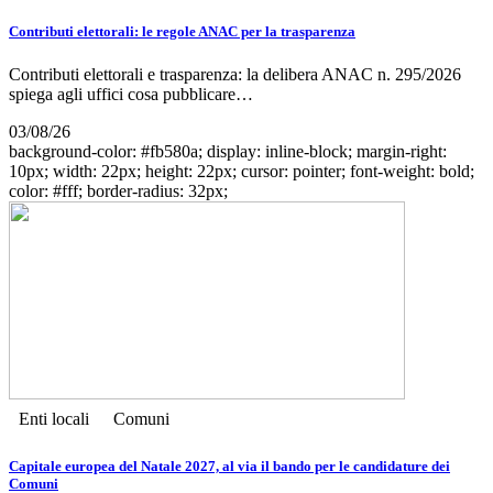
Contributi elettorali: le regole ANAC per la trasparenza
Contributi elettorali e trasparenza: la delibera ANAC n. 295/2026
spiega agli uffici cosa pubblicare…
03/08/26
background-color: #fb580a; display: inline-block; margin-right:
10px; width: 22px; height: 22px; cursor: pointer; font-weight: bold;
color: #fff; border-radius: 32px;
Enti locali
Comuni
Capitale europea del Natale 2027, al via il bando per le candidature dei
Comuni