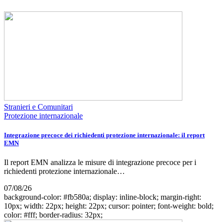
Stranieri e Comunitari
Protezione internazionale
Integrazione precoce dei richiedenti protezione internazionale: il report
EMN
Il report EMN analizza le misure di integrazione precoce per i
richiedenti protezione internazionale…
07/08/26
background-color: #fb580a; display: inline-block; margin-right:
10px; width: 22px; height: 22px; cursor: pointer; font-weight: bold;
color: #fff; border-radius: 32px;