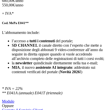
680,00€/
anno
550,00€/
anno
+ IVA*
Cod. MePa E041**
L’abbonamento include:
l’accesso a
tutti i contenuti
del portale;
SD
CHANNEL
il canale diretto con l’esperto che mette a
disposizione degli abbonati 9 video-conferenze all’anno da
seguire in diretta oppure quando si vuole accedendo
all’archivio completo delle registrazioni di tutti i corsi svolti;
la
newsletter
quindicinale direttamente nella tua e-mail;
MIA
, il nuovo
assistente AI integrato
: addestrato sui
contenuti verificati del portale (
Novità 2026!
)
* IVA = 22%
** E041A (annuale) E041T (triennale)
Modulo
Oppure