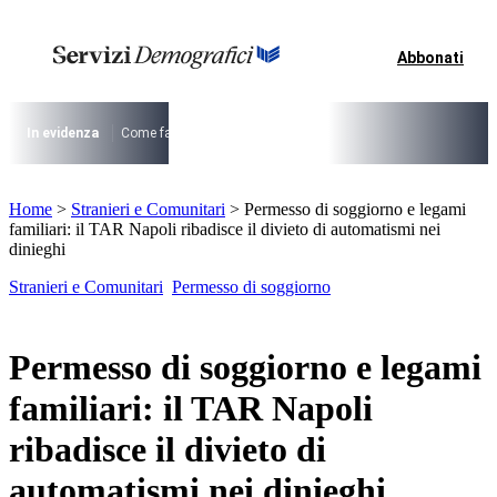
Vai
al
contenuto
Abbonati
I più cercati
Lorem ipsum dolor sit amet consectetur
Lorem ipsum dolor sit amet consectetur
In evidenza
Come fare per …
La cittadinanza dopo la legge 74/2025
I
I più cercati
Home
>
Stranieri e Comunitari
>
Permesso di soggiorno e legami
Lorem ipsum dolor sit amet consectetur
familiari: il TAR Napoli ribadisce il divieto di automatismi nei
Lorem ipsum dolor sit amet consectetur
dinieghi
Stranieri e Comunitari
Permesso di soggiorno
Permesso di soggiorno e legami
familiari: il TAR Napoli
ribadisce il divieto di
automatismi nei dinieghi