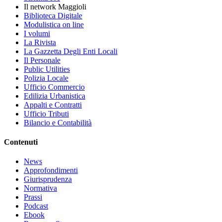
Il network Maggioli
Biblioteca Digitale
Modulistica on line
I volumi
La Rivista
La Gazzetta Degli Enti Locali
Il Personale
Public Utilities
Polizia Locale
Ufficio Commercio
Edilizia Urbanistica
Appalti e Contratti
Ufficio Tributi
Bilancio e Contabilità
Contenuti
News
Approfondimenti
Giurisprudenza
Normativa
Prassi
Podcast
Ebook