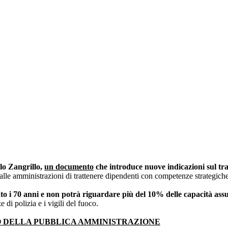
 codici
ativa
egge 241
lo Zangrillo,
un documento
che introduce nuove indicazioni sul tra
alle amministrazioni di trattenere dipendenti con competenze strategich
.
ato i 70 anni e non potrà riguardare più del 10% delle capacità ass
e di polizia e i vigili del fuoco.
O DELLA PUBBLICA AMMINISTRAZIONE