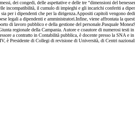
 permessi, dei congedi, delle aspettative e delle tre “dimensioni del ben
e incompatibilità, il cumulo di impieghi e gli incarichi conferiti a dipen
, sia per i dipendenti che per la dirigenza.Appositi capitoli vengono dedic
ese legali a dipendenti e amministratori.Infine, viene affrontata la quest
 rapporto di lavoro pubblico e della gestione del personale.Pasquale Mo
Giunta regionale della Campania. Autore e coautore di numerosi testi in 
ssore a contratto in Contabilità pubblica, è docente presso la SNA e in v
V, è Presidente di Collegi di revisione di Università, di Centri nazionali