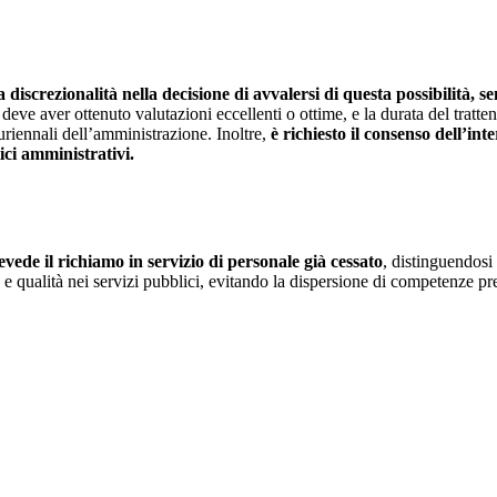
iscrezionalità nella decisione di avvalersi di questa possibilità, s
o deve aver ottenuto valutazioni eccellenti o ottime, e la durata del tratt
luriennali dell’amministrazione. Inoltre,
è richiesto il consenso dell’in
ici amministrativi.
ede il richiamo in servizio di personale già cessato
, distinguendosi
a e qualità nei servizi pubblici, evitando la dispersione di competenze pr