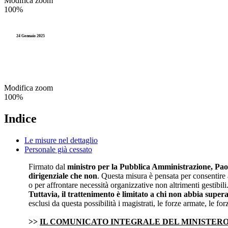
Modifica zoom
Accesso agli atti e Privacy
100%
Stranieri e Comunitari
I
Personale
Documentazione amministr
L
24 Gennaio 2025
Enti locali
Statistica e Leva
Amministrazione digitale
Modifica zoom
Accesso agli atti e Privacy
100%
Personale
Indice
Enti locali
Le misure nel dettaglio
Personale già cessato
Firmato dal
ministro per la Pubblica Amministrazione, Pao
dirigenziale che non
. Questa misura è pensata per consentire 
o per affrontare necessità organizzative non altrimenti gestibili
Tuttavia, il trattenimento è limitato a chi non abbia super
esclusi da questa possibilità i magistrati, le forze armate, le forz
>>
IL COMUNICATO INTEGRALE DEL MINISTER