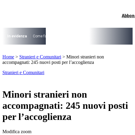
Vai
al
contenuto
Abbon
I più cercati
Lorem ipsum dolor sit amet consectetur
Lorem ipsum dolor sit amet consectetur
In evidenza
Come fare per …
La cittadinanza dopo la legge 74/2025
I
I più cercati
Home
>
Stranieri e Comunitari
>
Minori stranieri non
Lorem ipsum dolor sit amet consectetur
accompagnati: 245 nuovi posti per l’accoglienza
Lorem ipsum dolor sit amet consectetur
Stranieri e Comunitari
Minori stranieri non
accompagnati: 245 nuovi posti
per l’accoglienza
Modifica zoom