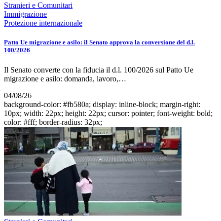
Stranieri e Comunitari
Immigrazione
Protezione internazionale
Patto Ue migrazione e asilo: il Senato approva la conversione del d.l.
100/2026
Il Senato converte con la fiducia il d.l. 100/2026 sul Patto Ue
migrazione e asilo: domanda, lavoro,…
04/08/26
background-color: #fb580a; display: inline-block; margin-right:
10px; width: 22px; height: 22px; cursor: pointer; font-weight: bold;
color: #fff; border-radius: 32px;