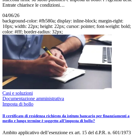
Entrate chiarisce le condizioni…
04/06/26
background-color: #fb580a; display: inline-block; margin-right:
10px; width: 22px; height: 22px; cursor: pointer; font-weight: bold;
color: #fff; border-radius: 32px;
Casi e soluzioni
Documentazione amministrativa
Imposta di bollo
Il certificato di residenza richiesto da istituto bancario per finanziamenti a
medio e lungo termine è soggetto all’imposta di bollo?
Ambito applicativo dell’esenzione ex art. 15 del d.P.R. n. 601/1973