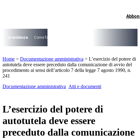
Vai
al
contenuto
Abbon
I più cercati
Lorem ipsum dolor sit amet consectetur
Lorem ipsum dolor sit amet consectetur
In evidenza
Come fare per …
La cittadinanza dopo la legge 74/2025
I
I più cercati
Home
>
Documentazione amministrativa
>
L’esercizio del potere di
Lorem ipsum dolor sit amet consectetur
autotutela deve essere preceduto dalla comunicazione di avvio del
Lorem ipsum dolor sit amet consectetur
procedimento ai sensi dell’articolo 7 della legge 7 agosto 1990, n.
241
Documentazione amministrativa
Atti e documenti
L’esercizio del potere di
autotutela deve essere
preceduto dalla comunicazione