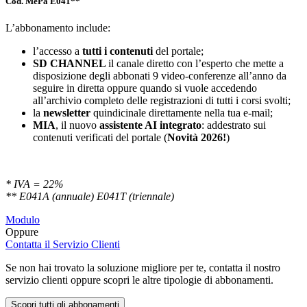
Cod. MePa E041**
L’abbonamento include:
l’accesso a
tutti i contenuti
del portale;
SD
CHANNEL
il canale diretto con l’esperto che mette a
disposizione degli abbonati 9 video-conferenze all’anno da
seguire in diretta oppure quando si vuole accedendo
all’archivio completo delle registrazioni di tutti i corsi svolti;
la
newsletter
quindicinale direttamente nella tua e-mail;
MIA
, il nuovo
assistente AI integrato
: addestrato sui
contenuti verificati del portale (
Novità 2026!
)
* IVA = 22%
** E041A (annuale) E041T (triennale)
Modulo
Oppure
Contatta il Servizio Clienti
Se non hai trovato la soluzione migliore per te, contatta il nostro
servizio clienti oppure scopri le altre tipologie di abbonamenti.
Scopri tutti gli abbonamenti