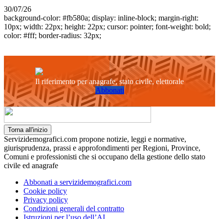
30/07/26
background-color: #fb580a; display: inline-block; margin-right:
10px; width: 22px; height: 22px; cursor: pointer; font-weight: bold;
color: #fff; border-radius: 32px;
Il riferimento per anagrafe, stato civile, elettorale
Abbonati
Torna all'inizio
Servizidemografici.com propone notizie, leggi e normative,
giurisprudenza, prassi e approfondimenti per Regioni, Province,
Comuni e professionisti che si occupano della gestione dello stato
civile ed anagrafe
Abbonati a servizidemografici.com
Cookie policy
Privacy policy
Condizioni generali del contratto
Istruzioni per l’uso dell’AI