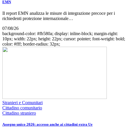
EMN
Il report EMN analizza le misure di integrazione precoce per i
richiedenti protezione internazionale…
07/08/26
background-color: #fb580a; display: inline-block; margin-right:
10px; width: 22px; height: 22px; cursor: pointer; font-weight: bold;
color: #fff; border-radius: 32px;
Stranieri e Comunitari
Cittadino comunitario
Cittadino straniero
Assegno unico 2026: accesso anche ai cittadini extra Ue