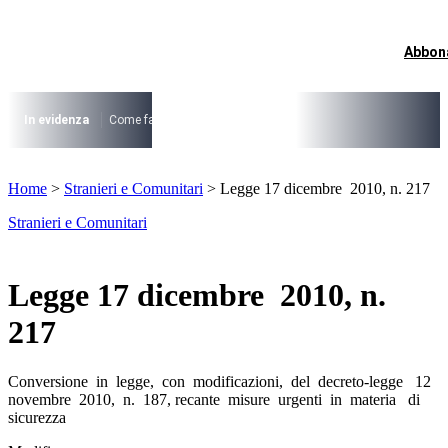
Vai
al
contenuto
Abbon
I più cercati
Lorem ipsum dolor sit amet consectetur
Lorem ipsum dolor sit amet consectetur
In evidenza
Come fare per …
La cittadinanza dopo la legge 74/2025
I
I più cercati
Home
>
Stranieri e Comunitari
>
Legge 17 dicembre 2010, n. 217
Lorem ipsum dolor sit amet consectetur
Lorem ipsum dolor sit amet consectetur
Stranieri e Comunitari
Legge 17 dicembre 2010, n.
217
Conversione in legge, con modificazioni, del decreto-legge 12
novembre 2010, n. 187, recante misure urgenti in materia di
sicurezza