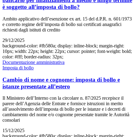
bancario per finanziamenti a medio e lungo termine
è soggetto all’imposta di bollo?
Ambito applicativo dell’esenzione ex art. 15 del d.P.R. n. 601/1973
e corretto regime dell’imposta di bollo sui certificati anagrafici
richiesti dagli istituti di credito
29/12/2025
background-color: #fb580a; display: inline-block; margin-right:
10px; width: 22px; height: 22px; cursor: pointer; font-weight: bold;
color: #fff; border-radius: 32px;
Documentazione amministrativa
Imposta di bollo
Cambio di nome e cognome: imposta di bollo e
istanze presentate all’estero
Il Ministero dell’Interno con la circolare n. 87/2025 recepisce il
parere dell’Agenzia delle Entrate e fornisce istruzioni in merito
all’assolvimento dell’imposta di bollo per le istanze e i decreti di
cambiamento del nome e/o cognome presentate tramite le Autorità
consolari
15/12/2025
background-color: #fb580a; display: inline-block; margin-right: