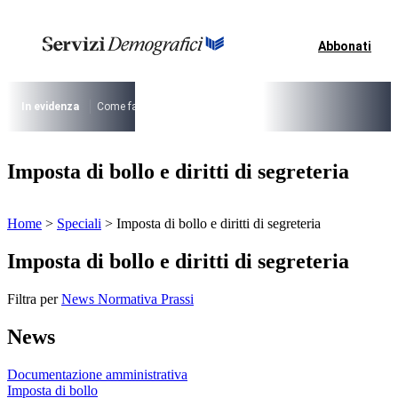
Vai
al
contenuto
Abbonati
I più cercati
Lorem ipsum dolor sit amet consectetur
Lorem ipsum dolor sit amet consectetur
In evidenza
Come fare per …
La cittadinanza dopo la legge 74/2025
I
I più cercati
Imposta di bollo e diritti di segreteria
Lorem ipsum dolor sit amet consectetur
Lorem ipsum dolor sit amet consectetur
Home
>
Speciali
>
Imposta di bollo e diritti di segreteria
Imposta di bollo e diritti di segreteria
Filtra per
News
Normativa
Prassi
News
Documentazione amministrativa
Imposta di bollo