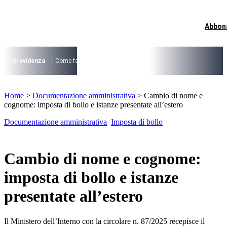
Vai
al
contenuto
Abbon
I più cercati
Lorem ipsum dolor sit amet consectetur
Lorem ipsum dolor sit amet consectetur
In evidenza
Come fare per …
La cittadinanza dopo la legge 74/2025
I
I più cercati
Home
>
Documentazione amministrativa
>
Cambio di nome e
Lorem ipsum dolor sit amet consectetur
cognome: imposta di bollo e istanze presentate all’estero
Lorem ipsum dolor sit amet consectetur
Documentazione amministrativa
Imposta di bollo
Cambio di nome e cognome:
imposta di bollo e istanze
presentate all’estero
Il Ministero dell’Interno con la circolare n. 87/2025 recepisce il