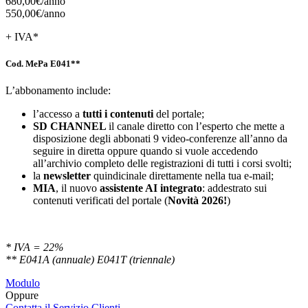
680,00€/
anno
550,00€/
anno
+ IVA*
Cod. MePa E041**
L’abbonamento include:
l’accesso a
tutti i contenuti
del portale;
SD
CHANNEL
il canale diretto con l’esperto che mette a
disposizione degli abbonati 9 video-conferenze all’anno da
seguire in diretta oppure quando si vuole accedendo
all’archivio completo delle registrazioni di tutti i corsi svolti;
la
newsletter
quindicinale direttamente nella tua e-mail;
MIA
, il nuovo
assistente AI integrato
: addestrato sui
contenuti verificati del portale (
Novità 2026!
)
* IVA = 22%
** E041A (annuale) E041T (triennale)
Modulo
Oppure
Contatta il Servizio Clienti