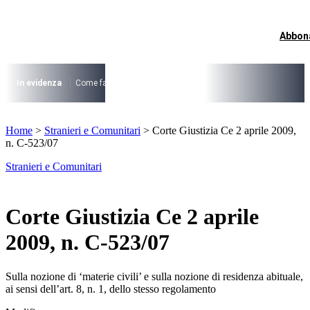
Vai
al
contenuto
Abbon
I più cercati
Lorem ipsum dolor sit amet consectetur
Lorem ipsum dolor sit amet consectetur
In evidenza
Come fare per …
La cittadinanza dopo la legge 74/2025
I
I più cercati
Home
>
Stranieri e Comunitari
>
Corte Giustizia Ce 2 aprile 2009,
Lorem ipsum dolor sit amet consectetur
n. C-523/07
Lorem ipsum dolor sit amet consectetur
Stranieri e Comunitari
Corte Giustizia Ce 2 aprile
2009, n. C-523/07
Sulla nozione di ‘materie civili’ e sulla nozione di residenza abituale,
ai sensi dell’art. 8, n. 1, dello stesso regolamento