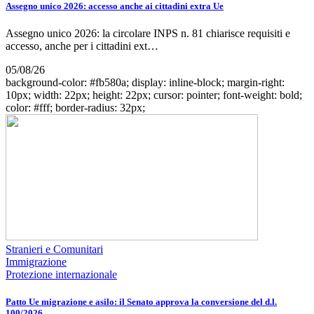
Assegno unico 2026: accesso anche ai cittadini extra Ue
Assegno unico 2026: la circolare INPS n. 81 chiarisce requisiti e
accesso, anche per i cittadini ext…
05/08/26
background-color: #fb580a; display: inline-block; margin-right:
10px; width: 22px; height: 22px; cursor: pointer; font-weight: bold;
color: #fff; border-radius: 32px;
Stranieri e Comunitari
Immigrazione
Protezione internazionale
Patto Ue migrazione e asilo: il Senato approva la conversione del d.l.
100/2026