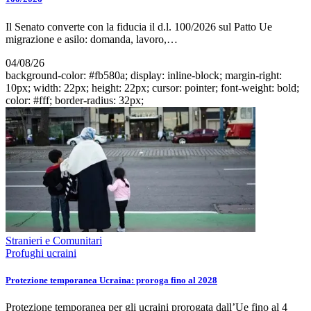
Il Senato converte con la fiducia il d.l. 100/2026 sul Patto Ue
migrazione e asilo: domanda, lavoro,…
04/08/26
background-color: #fb580a; display: inline-block; margin-right:
10px; width: 22px; height: 22px; cursor: pointer; font-weight: bold;
color: #fff; border-radius: 32px;
Stranieri e Comunitari
Profughi ucraini
Protezione temporanea Ucraina: proroga fino al 2028
Protezione temporanea per gli ucraini prorogata dall’Ue fino al 4