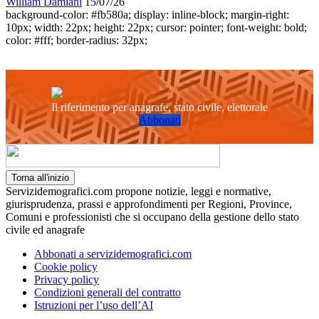
William Damiani
15/07/26
background-color: #fb580a; display: inline-block; margin-right:
10px; width: 22px; height: 22px; cursor: pointer; font-weight: bold;
color: #fff; border-radius: 32px;
Il riferimento per anagrafe, stato civile, elettorale
Abbonati
Torna all'inizio
Servizidemografici.com propone notizie, leggi e normative,
giurisprudenza, prassi e approfondimenti per Regioni, Province,
Comuni e professionisti che si occupano della gestione dello stato
civile ed anagrafe
Abbonati a servizidemografici.com
Cookie policy
Privacy policy
Condizioni generali del contratto
Istruzioni per l’uso dell’AI