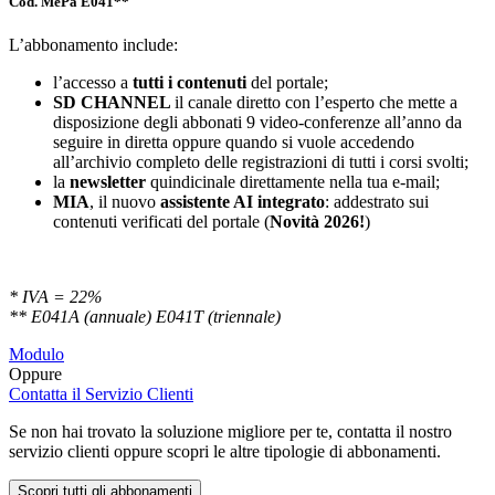
Cod. MePa E041**
L’abbonamento include:
l’accesso a
tutti i contenuti
del portale;
SD
CHANNEL
il canale diretto con l’esperto che mette a
disposizione degli abbonati 9 video-conferenze all’anno da
seguire in diretta oppure quando si vuole accedendo
all’archivio completo delle registrazioni di tutti i corsi svolti;
la
newsletter
quindicinale direttamente nella tua e-mail;
MIA
, il nuovo
assistente AI integrato
: addestrato sui
contenuti verificati del portale (
Novità 2026!
)
* IVA = 22%
** E041A (annuale) E041T (triennale)
Modulo
Oppure
Contatta il Servizio Clienti
Se non hai trovato la soluzione migliore per te, contatta il nostro
servizio clienti oppure scopri le altre tipologie di abbonamenti.
Scopri tutti gli abbonamenti