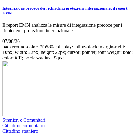
Integrazione precoce dei richiedenti protezione internazionale: il report
EMN
Il report EMN analizza le misure di integrazione precoce per i
richiedenti protezione internazionale…
07/08/26
background-color: #fb580a; display: inline-block; margin-right:
10px; width: 22px; height: 22px; cursor: pointer; font-weight: bold;
color: #fff; border-radius: 32px;
Stranieri e Comunitari
Cittadino comunitario
Cittadino straniero