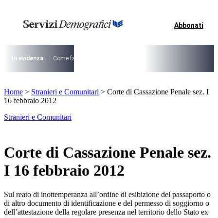
Vai
al
contenuto
Abbonati
I più cercati
Lorem ipsum dolor sit amet consectetur
Lorem ipsum dolor sit amet consectetur
In evidenza
Come fare per …
La cittadinanza dopo la legge 74/2025
I
I più cercati
Home
>
Stranieri e Comunitari
>
Corte di Cassazione Penale sez. I
Lorem ipsum dolor sit amet consectetur
16 febbraio 2012
Lorem ipsum dolor sit amet consectetur
Stranieri e Comunitari
Corte di Cassazione Penale sez.
I 16 febbraio 2012
Sul reato di inottemperanza all’ordine di esibizione del passaporto o
di altro documento di identificazione e del permesso di soggiorno o
dell’attestazione della regolare presenza nel territorio dello Stato ex