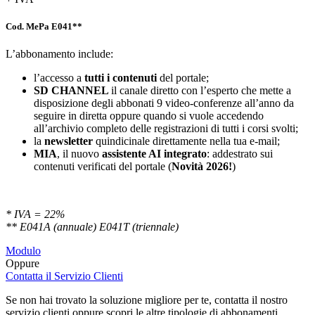
Cod. MePa E041**
L’abbonamento include:
l’accesso a
tutti i contenuti
del portale;
SD
CHANNEL
il canale diretto con l’esperto che mette a
disposizione degli abbonati 9 video-conferenze all’anno da
seguire in diretta oppure quando si vuole accedendo
all’archivio completo delle registrazioni di tutti i corsi svolti;
la
newsletter
quindicinale direttamente nella tua e-mail;
MIA
, il nuovo
assistente AI integrato
: addestrato sui
contenuti verificati del portale (
Novità 2026!
)
* IVA = 22%
** E041A (annuale) E041T (triennale)
Modulo
Oppure
Contatta il Servizio Clienti
Se non hai trovato la soluzione migliore per te, contatta il nostro
servizio clienti oppure scopri le altre tipologie di abbonamenti.