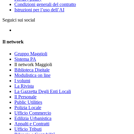
Condizioni generali del contratto
Istruzioni per l’uso dell’AI
Seguici sui social
Il network
Gruppo Maggioli
Sistema PA
Il network Maggioli
Biblioteca Digitale
Modulistica on line
I volumi
La Rivista
La Gazzetta Degli Enti Locali
Il Personale
Public Utilities
Polizia Locale
Ufficio Commercio
Edilizia Urbanistica
Appalti e Contratti
Ufficio Tributi