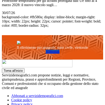
Protezione temporanea per gli ucraini prorogata dall’Ue fino al 4
marzo 2028: il nuovo vincolo sugli…
30/07/26
background-color: #fb580a; display: inline-block; margin-right:
10px; width: 22px; height: 22px; cursor: pointer; font-weight: bold;
color: #fff; border-radius: 32px;
Il riferimento per anagrafe, stato civile, elettorale
Abbonati
Torna all'inizio
Servizidemografici.com propone notizie, leggi e normative,
giurisprudenza, prassi e approfondimenti per Regioni, Province,
Comuni e professionisti che si occupano della gestione dello stato
civile ed anagrafe
Abbonati a servizidemografici.com
Cookie policy
Privacy policy