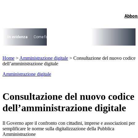
Vai
al
contenuto
Abbon
I più cercati
Lorem ipsum dolor sit amet consectetur
Lorem ipsum dolor sit amet consectetur
In evidenza
Come fare per …
La cittadinanza dopo la legge 74/2025
I
I più cercati
Home
>
Amministrazione digitale
>
Consultazione del nuovo codice
Lorem ipsum dolor sit amet consectetur
dell’amministrazione digitale
Lorem ipsum dolor sit amet consectetur
Amministrazione digitale
Consultazione del nuovo codice
dell’amministrazione digitale
Il Governo apre il confronto con cittadini, imprese e associazioni per
semplificare le norme sulla digitalizzazione della Pubblica
Amministrazione