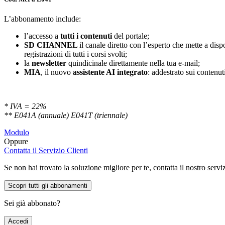
L’abbonamento include:
l’accesso a
tutti i contenuti
del portale;
SD
CHANNEL
il canale diretto con l’esperto che mette a di
registrazioni di tutti i corsi svolti;
la
newsletter
quindicinale direttamente nella tua e-mail;
MIA
, il nuovo
assistente AI integrato
: addestrato sui contenuti
* IVA = 22%
** E041A (annuale) E041T (triennale)
Modulo
Oppure
Contatta il Servizio Clienti
Se non hai trovato la soluzione migliore per te, contatta il nostro servi
Scopri tutti gli abbonamenti
Sei già abbonato?
Accedi