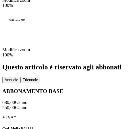
Modifica zoom
Accesso agli atti e Privacy
100%
Stranieri e Comunitari
I
Personale
Documentazione amministr
L
30 Ottobre 2009
Enti locali
Statistica e Leva
Amministrazione digitale
Modifica zoom
Accesso agli atti e Privacy
100%
Personale
Questo articolo è riservato agli abbonati
Enti locali
Annuale
Triennale
ABBONAMENTO BASE
680,00€/
anno
550,00€/
anno
+ IVA*
Cod. MePa E041**