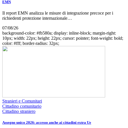
EMN
Il report EMN analizza le misure di integrazione precoce per i
richiedenti protezione internazionale…
07/08/26
background-color: #fb580a; display: inline-block; margin-right:
10px; width: 22px; height: 22px; cursor: pointer; font-weight: bold;
color: #fff; border-radius: 32px;
Stranieri e Comunitari
Cittadino comunitario
Cittadino straniero
Assegno unico 2026: accesso anche ai cittadini extra Ue