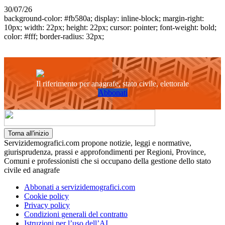
30/07/26
background-color: #fb580a; display: inline-block; margin-right:
10px; width: 22px; height: 22px; cursor: pointer; font-weight: bold;
color: #fff; border-radius: 32px;
Il riferimento per anagrafe, stato civile, elettorale
Abbonati
Torna all'inizio
Servizidemografici.com propone notizie, leggi e normative,
giurisprudenza, prassi e approfondimenti per Regioni, Province,
Comuni e professionisti che si occupano della gestione dello stato
civile ed anagrafe
Abbonati a servizidemografici.com
Cookie policy
Privacy policy
Condizioni generali del contratto
Istruzioni per l’uso dell’AI