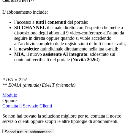
Cod. MePa E041**
L’abbonamento include:
l’accesso a
tutti i contenuti
del portale;
SD
CHANNEL
il canale diretto con l’esperto che mette a
disposizione degli abbonati 9 video-conferenze all’anno da
seguire in diretta oppure quando si vuole accedendo
all’archivio completo delle registrazioni di tutti i corsi svolti;
la
newsletter
quindicinale direttamente nella tua e-mail;
MIA
, il nuovo
assistente AI integrato
: addestrato sui
contenuti verificati del portale (
Novità 2026!
)
* IVA = 22%
** E041A (annuale) E041T (triennale)
Modulo
Oppure
Contatta il Servizio Clienti
Se non hai trovato la soluzione migliore per te, contatta il nostro
servizio clienti oppure scopri le altre tipologie di abbonamenti.
Scopri tutti gli abbonamenti