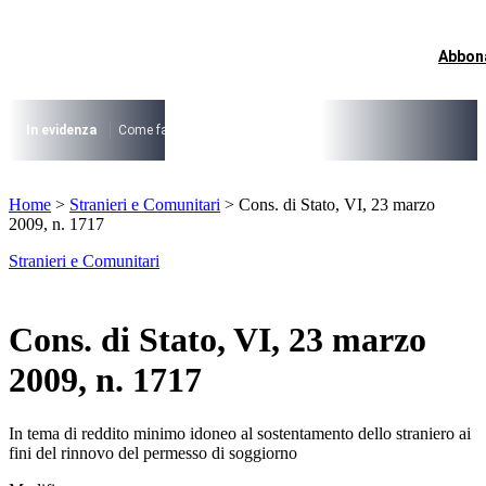
Vai
al
contenuto
Abbon
I più cercati
Lorem ipsum dolor sit amet consectetur
Lorem ipsum dolor sit amet consectetur
In evidenza
Come fare per …
La cittadinanza dopo la legge 74/2025
I
I più cercati
Home
>
Stranieri e Comunitari
>
Cons. di Stato, VI, 23 marzo
Lorem ipsum dolor sit amet consectetur
2009, n. 1717
Lorem ipsum dolor sit amet consectetur
Stranieri e Comunitari
Cons. di Stato, VI, 23 marzo
2009, n. 1717
In tema di reddito minimo idoneo al sostentamento dello straniero ai
fini del rinnovo del permesso di soggiorno