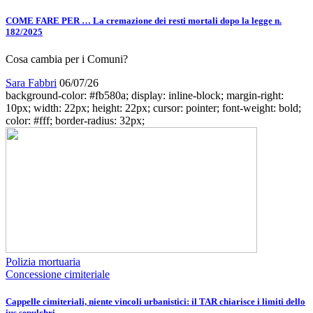
COME FARE PER … La cremazione dei resti mortali dopo la legge n.
182/2025
Cosa cambia per i Comuni?
Sara Fabbri
06/07/26
background-color: #fb580a; display: inline-block; margin-right:
10px; width: 22px; height: 22px; cursor: pointer; font-weight: bold;
color: #fff; border-radius: 32px;
Polizia mortuaria
Concessione cimiteriale
Cappelle cimiteriali, niente vincoli urbanistici: il TAR chiarisce i limiti dello
ius sepulchri