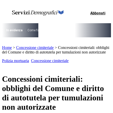
Vai
al
contenuto
Abbonati
I più cercati
Lorem ipsum dolor sit amet consectetur
Lorem ipsum dolor sit amet consectetur
In evidenza
Come fare per …
La cittadinanza dopo la legge 74/2025
I
I più cercati
Home
>
Concessione cimiteriale
>
Concessioni cimiteriali: obblighi
Lorem ipsum dolor sit amet consectetur
del Comune e diritto di autotutela per tumulazioni non autorizzate
Lorem ipsum dolor sit amet consectetur
Polizia mortuaria
Concessione cimiteriale
Concessioni cimiteriali:
obblighi del Comune e diritto
di autotutela per tumulazioni
non autorizzate