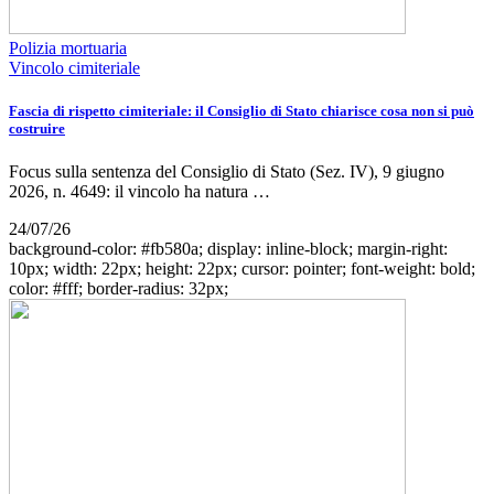
Polizia mortuaria
Vincolo cimiteriale
Fascia di rispetto cimiteriale: il Consiglio di Stato chiarisce cosa non si può
costruire
Focus sulla sentenza del Consiglio di Stato (Sez. IV), 9 giugno
2026, n. 4649: il vincolo ha natura …
24/07/26
background-color: #fb580a; display: inline-block; margin-right:
10px; width: 22px; height: 22px; cursor: pointer; font-weight: bold;
color: #fff; border-radius: 32px;