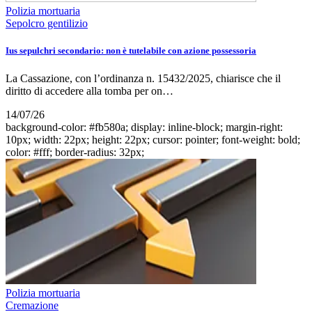
Polizia mortuaria
Sepolcro gentilizio
Ius sepulchri secondario: non è tutelabile con azione possessoria
La Cassazione, con l’ordinanza n. 15432/2025, chiarisce che il
diritto di accedere alla tomba per on…
14/07/26
background-color: #fb580a; display: inline-block; margin-right:
10px; width: 22px; height: 22px; cursor: pointer; font-weight: bold;
color: #fff; border-radius: 32px;
Polizia mortuaria
Cremazione