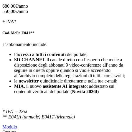
680,00€/
anno
550,00€/
anno
+ IVA*
Cod. MePa E041**
L’abbonamento include:
l’accesso a
tutti i contenuti
del portale;
SD
CHANNEL
il canale diretto con l’esperto che mette a
disposizione degli abbonati 9 video-conferenze all’anno da
seguire in diretta oppure quando si vuole accedendo
all’archivio completo delle registrazioni di tutti i corsi svolti;
la
newsletter
quindicinale direttamente nella tua e-mail;
MIA
, il nuovo
assistente AI integrato
: addestrato sui
contenuti verificati del portale (
Novità 2026!
)
* IVA = 22%
** E041A (annuale) E041T (triennale)
Modulo