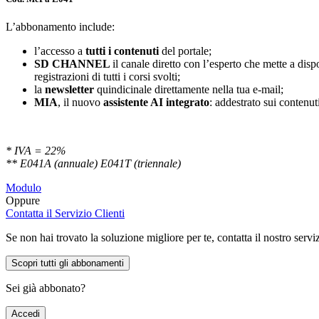
L’abbonamento include:
l’accesso a
tutti i contenuti
del portale;
SD
CHANNEL
il canale diretto con l’esperto che mette a di
registrazioni di tutti i corsi svolti;
la
newsletter
quindicinale direttamente nella tua e-mail;
MIA
, il nuovo
assistente AI integrato
: addestrato sui contenuti
* IVA = 22%
** E041A (annuale) E041T (triennale)
Modulo
Oppure
Contatta il Servizio Clienti
Se non hai trovato la soluzione migliore per te, contatta il nostro servi
Scopri tutti gli abbonamenti
Sei già abbonato?
Accedi