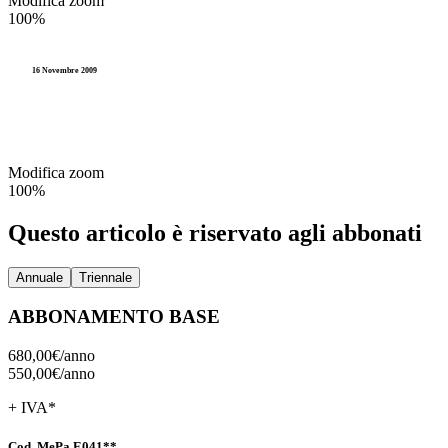
Modifica zoom
Accesso agli atti e Privacy
100%
Stranieri e Comunitari
I
Personale
Documentazione amministr
L
16 Novembre 2009
Enti locali
Statistica e Leva
Amministrazione digitale
Modifica zoom
Accesso agli atti e Privacy
100%
Personale
Questo articolo è riservato agli abbonati
Enti locali
Annuale
Triennale
ABBONAMENTO BASE
680,00€/
anno
550,00€/
anno
+ IVA*
Cod. MePa E041**