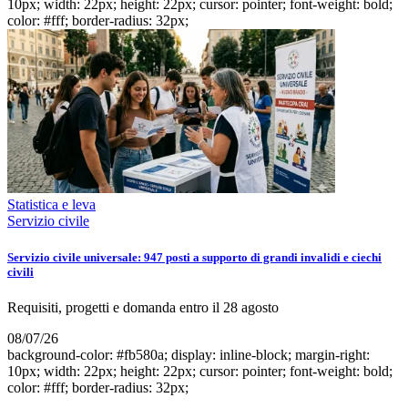
10px; width: 22px; height: 22px; cursor: pointer; font-weight: bold;
color: #fff; border-radius: 32px;
Statistica e leva
Servizio civile
Servizio civile universale: 947 posti a supporto di grandi invalidi e ciechi
civili
Requisiti, progetti e domanda entro il 28 agosto
08/07/26
background-color: #fb580a; display: inline-block; margin-right:
10px; width: 22px; height: 22px; cursor: pointer; font-weight: bold;
color: #fff; border-radius: 32px;