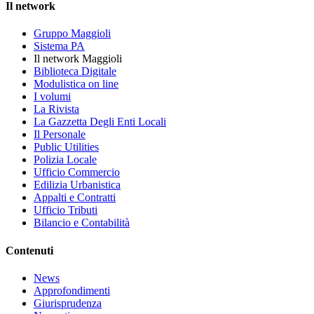
Il network
Gruppo Maggioli
Sistema PA
Il network Maggioli
Biblioteca Digitale
Modulistica on line
I volumi
La Rivista
La Gazzetta Degli Enti Locali
Il Personale
Public Utilities
Polizia Locale
Ufficio Commercio
Edilizia Urbanistica
Appalti e Contratti
Ufficio Tributi
Bilancio e Contabilità
Contenuti
News
Approfondimenti
Giurisprudenza