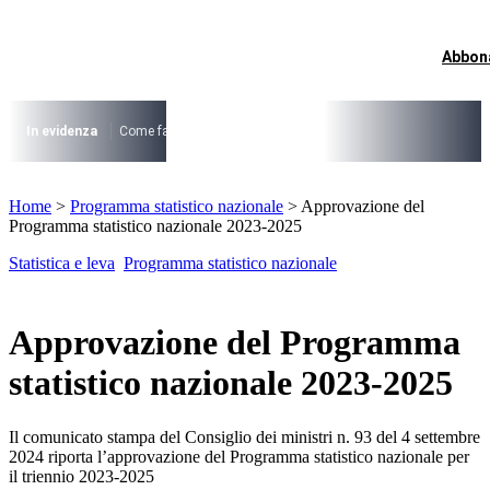
Vai
al
contenuto
Abbon
I più cercati
Lorem ipsum dolor sit amet consectetur
Lorem ipsum dolor sit amet consectetur
In evidenza
Come fare per …
La cittadinanza dopo la legge 74/2025
I
I più cercati
Home
>
Programma statistico nazionale
>
Approvazione del
Lorem ipsum dolor sit amet consectetur
Programma statistico nazionale 2023-2025
Lorem ipsum dolor sit amet consectetur
Statistica e leva
Programma statistico nazionale
Approvazione del Programma
statistico nazionale 2023-2025
Il comunicato stampa del Consiglio dei ministri n. 93 del 4 settembre
2024 riporta l’approvazione del Programma statistico nazionale per
il triennio 2023-2025