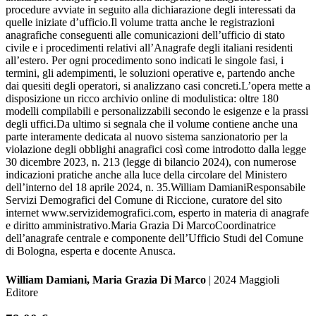
procedure avviate in seguito alla dichiarazione degli interessati da
quelle iniziate d’ufficio.Il volume tratta anche le registrazioni
anagrafiche conseguenti alle comunicazioni dell’ufficio di stato
civile e i procedimenti relativi all’Anagrafe degli italiani residenti
all’estero. Per ogni procedimento sono indicati le singole fasi, i
termini, gli adempimenti, le soluzioni operative e, partendo anche
dai quesiti degli operatori, si analizzano casi concreti.L’opera mette a
disposizione un ricco archivio online di modulistica: oltre 180
modelli compilabili e personalizzabili secondo le esigenze e la prassi
degli uffici.Da ultimo si segnala che il volume contiene anche una
parte interamente dedicata al nuovo sistema sanzionatorio per la
violazione degli obblighi anagrafici così come introdotto dalla legge
30 dicembre 2023, n. 213 (legge di bilancio 2024), con numerose
indicazioni pratiche anche alla luce della circolare del Ministero
dell’interno del 18 aprile 2024, n. 35.William DamianiResponsabile
Servizi Demografici del Comune di Riccione, curatore del sito
internet www.servizidemografici.com, esperto in materia di anagrafe
e diritto amministrativo.Maria Grazia Di MarcoCoordinatrice
dell’anagrafe centrale e componente dell’Ufficio Studi del Comune
di Bologna, esperta e docente Anusca.
William Damiani, Maria Grazia Di Marco
| 2024 Maggioli
Editore