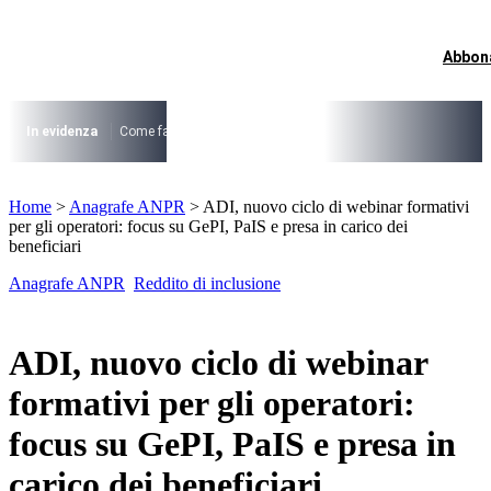
Vai
al
contenuto
Abbon
I più cercati
Lorem ipsum dolor sit amet consectetur
Lorem ipsum dolor sit amet consectetur
In evidenza
Come fare per …
La cittadinanza dopo la legge 74/2025
I
I più cercati
Home
>
Anagrafe ANPR
>
ADI, nuovo ciclo di webinar formativi
Lorem ipsum dolor sit amet consectetur
per gli operatori: focus su GePI, PaIS e presa in carico dei
Lorem ipsum dolor sit amet consectetur
beneficiari
Anagrafe ANPR
Reddito di inclusione
ADI, nuovo ciclo di webinar
formativi per gli operatori:
focus su GePI, PaIS e presa in
carico dei beneficiari