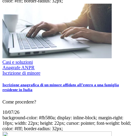
color: #fff; border-radius: 32px;
Casi e soluzioni
Anagrafe ANPR
Iscrizione di minore
Iscrizione anagrafica di un minore affidato all’estero a una famiglia
residente in Italia
Come procedere?
10/07/26
background-color: #fb580a; display: inline-block; margin-right:
10px; width: 22px; height: 22px; cursor: pointer; font-weight: bold;
color: #fff; border-radius: 32px;